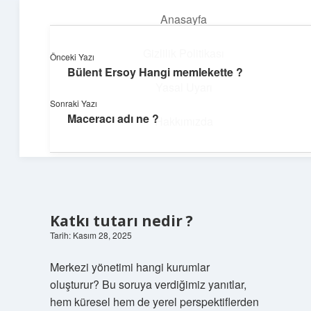
Anasayfa
menüyü
aç
Gizlilik Politikası
Önceki Yazı
Bülent Ersoy Hangi memlekette ?
Neşeli Fikir Köşesi
Yasal Uyarı
Sonraki Yazı
Hayatına neşe katan kısa hikayeler!
Maceracı adı ne ?
Hakkımızda
Katkı tutarı nedir ?
Tarih: Kasım 28, 2025
Merkezi yönetimi hangi kurumlar
oluşturur? Bu soruya verdiğimiz yanıtlar,
hem küresel hem de yerel perspektiflerden