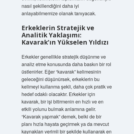
nasıl şekillendiğini daha iyi
anlayabilmemize olanak tanıyacak.
Erkeklerin Stratejik ve
Analitik Yaklaşımı:
Kavarak’ın Yükselen Yıldızı
Erkekler genellikle stratejik düşünme ve
analiz etme konusunda daha baskın bir rol
üstlenirler. Eğer “kavarak” kelimesinin
geleceğini düşünürsek, erkeklerin bu
kelimeyi kullanma şekli, daha çok pratik ve
hedef odaklı olacaktır. Erkekler için
kavarak, bir işi bitirmenin en hızlı ve en
etkili yolunu bulmak anlamına gelir.
“Kavarak yapmak” demek, belki de bir
planı hızla hayata geçirmek ya da mevcut
kaynakları verimli bir şekilde kullanarak en