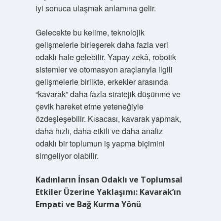
iyi sonuca ulaşmak anlamına gelir.
Gelecekte bu kelime, teknolojik
gelişmelerle birleşerek daha fazla veri
odaklı hale gelebilir. Yapay zekâ, robotik
sistemler ve otomasyon araçlarıyla ilgili
gelişmelerle birlikte, erkekler arasında
“kavarak” daha fazla stratejik düşünme ve
çevik hareket etme yeteneğiyle
özdeşleşebilir. Kısacası, kavarak yapmak,
daha hızlı, daha etkili ve daha analiz
odaklı bir toplumun iş yapma biçimini
simgeliyor olabilir.
Kadınların İnsan Odaklı ve Toplumsal
Etkiler Üzerine Yaklaşımı: Kavarak’ın
Empati ve Bağ Kurma Yönü