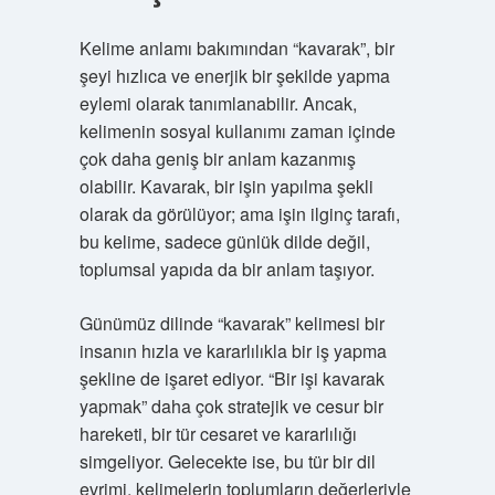
Kelime anlamı bakımından “kavarak”, bir
şeyi hızlıca ve enerjik bir şekilde yapma
eylemi olarak tanımlanabilir. Ancak,
kelimenin sosyal kullanımı zaman içinde
çok daha geniş bir anlam kazanmış
olabilir. Kavarak, bir işin yapılma şekli
olarak da görülüyor; ama işin ilginç tarafı,
bu kelime, sadece günlük dilde değil,
toplumsal yapıda da bir anlam taşıyor.
Günümüz dilinde “kavarak” kelimesi bir
insanın hızla ve kararlılıkla bir iş yapma
şekline de işaret ediyor. “Bir işi kavarak
yapmak” daha çok stratejik ve cesur bir
hareketi, bir tür cesaret ve kararlılığı
simgeliyor. Gelecekte ise, bu tür bir dil
evrimi, kelimelerin toplumların değerleriyle