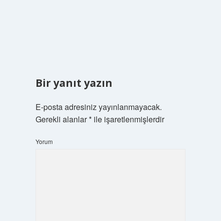
Bir yanıt yazın
E-posta adresiniz yayınlanmayacak.
Gerekli alanlar
*
ile işaretlenmişlerdir
Yorum