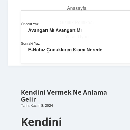
Anasayfa
menüyü
aç
Gizlilik Politikası
Önceki Yazı
Avangart Mı Avangart Mı
Neşeli Fikir Köşesi
Yasal Uyarı
Sonraki Yazı
Hayatına neşe katan kısa hikayeler!
E-Nabız Çocuklarım Kısmı Nerede
Hakkımızda
Kendini Vermek Ne Anlama
Gelir
Tarih: Kasım 8, 2024
Kendini