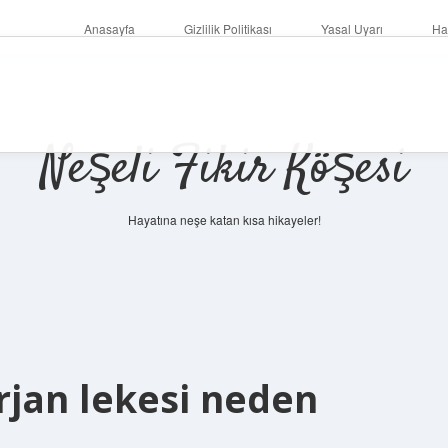
Anasayfa
Gizlilik Politikası
Yasal Uyarı
Ha
Neşeli Fikir Köşesi
Hayatına neşe katan kısa hikayeler!
rjan lekesi neden