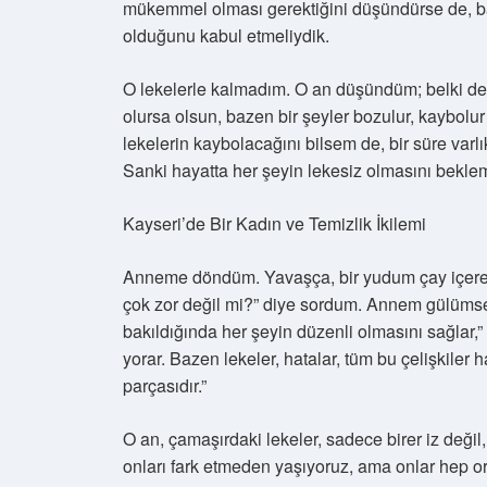
mükemmel olması gerektiğini düşündürse de, ba
olduğunu kabul etmeliydik.
O lekelerle kalmadım. O an düşündüm; belki de 
olursa olsun, bazen bir şeyler bozulur, kaybolu
lekelerin kaybolacağını bilsem de, bir süre varlıkl
Sanki hayatta her şeyin lekesiz olmasını beklem
Kayseri’de Bir Kadın ve Temizlik İkilemi
Anneme döndüm. Yavaşça, bir yudum çay içerek
çok zor değil mi?” diye sordum. Annem gülümsed
bakıldığında her şeyin düzenli olmasını sağlar,
yorar. Bazen lekeler, hatalar, tüm bu çelişkiler 
parçasıdır.”
O an, çamaşırdaki lekeler, sadece birer iz deği
onları fark etmeden yaşıyoruz, ama onlar hep orad