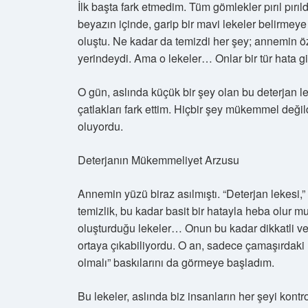
İlk başta fark etmedim. Tüm gömlekler pırıl pırıl
beyazın içinde, garip bir mavi lekeler belirmey
oluştu. Ne kadar da temizdi her şey; annemin öze
yerindeydi. Ama o lekeler… Onlar bir tür hata gibi
O gün, aslında küçük bir şey olan bu deterjan l
çatlakları fark ettim. Hiçbir şey mükemmel deği
oluyordu.
Deterjanın Mükemmeliyet Arzusu
Annemin yüzü biraz asılmıştı. “Deterjan lekesi,
temizlik, bu kadar basit bir hatayla heba olur 
oluşturduğu lekeler… Onun bu kadar dikkatli ve 
ortaya çıkabiliyordu. O an, sadece çamaşırdaki l
olmalı” baskılarını da görmeye başladım.
Bu lekeler, aslında biz insanların her şeyi kont