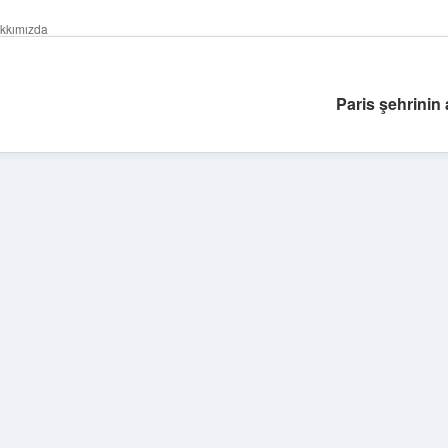
kkımızda
Paris şehrinin 
Sidebar
ilbet giriş