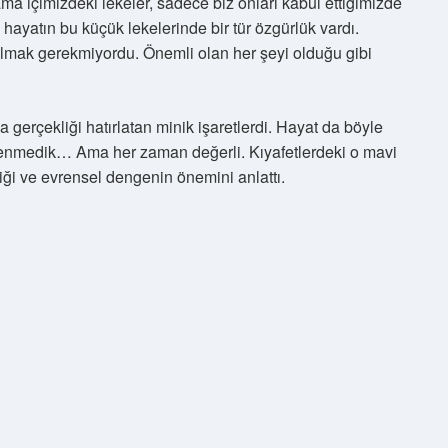
ama içimizdeki lekeler, sadece biz onları kabul ettiğimizde
, hayatın bu küçük lekelerinde bir tür özgürlük vardı.
olmak gerekmiyordu. Önemli olan her şeyi olduğu gibi
a gerçekliği hatırlatan minik işaretlerdi. Hayat da böyle
lenmedik… Ama her zaman değerli. Kıyafetlerdeki o mavi
iği ve evrensel dengenin önemini anlattı.