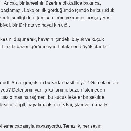
dı. Ancak, bir tanesinin üzerine dikkatlice bakınca,
e başlamıştı. Lekeleri ilk gördüğümde içimde bir burukluk
nle seçtiği deterjan, saatlerce yıkanmış, her şey yerli
ydi, bir tür hata ve hayal kırıklığı.
ekesini düşünerek, hayatın içindeki büyük ve küçük
ldi, hatta bazen görünmeyen hatalar en büyük olanlar
” dedi. Ama, gerçekten bu kadar basit miydi? Gerçekten de
muydu? Deterjanın yanlış kullanımı, bazen istemeden
titiz olmasına rağmen, bu küçük lekeler bir şekilde
ekeler değil, hayatımdaki minik kaçışları ve “daha iyi
rol etme çabasıyla savaşıyordu. Temizlik, her şeyin