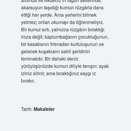
ardında ve Akdeniz’in lagün setlerinde;
akarsuyun taşıdığı kumun rüzgârla dans
ettiği her yerde. Ama yerlerini bilmek
yetmez; onları
okumayı
da öğrenmeliyiz.
Bir kumul sırtı, yalnızca rüzgârın bıraktığı
imza değil; kaplumbağanın çocukluğunun,
bir kasabanın fırtınadan kurtuluşunun ve
gelecek kuşakların sahil şeridinin
teminatıdır. Bir dahaki deniz
yürüyüşünüzde kumun diliyle tanışın: ayak
iziniz silinir, ama bıraktığınız saygı iz
bırakır.
Tarih:
Makaleler