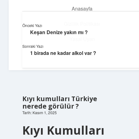
Anasayfa
menüyü
aç
Gizlilik Politikası
Önceki Yazı
Keşan Denize yakın mı ?
Neşeli Fikir Köşesi
Yasal Uyarı
Sonraki Yazı
Hayatına neşe katan kısa hikayeler!
1 birada ne kadar alkol var ?
Hakkımızda
Kıyı kumulları Türkiye
nerede görülür ?
Tarih: Kasım 1, 2025
Kıyı Kumulları