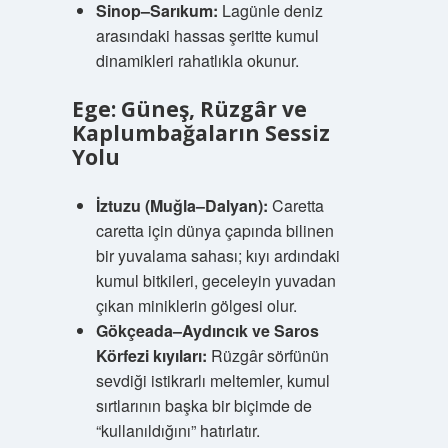
Sinop–Sarıkum:
Lagünle deniz
arasındaki hassas şeritte kumul
dinamikleri rahatlıkla okunur.
Ege: Güneş, Rüzgâr ve
Kaplumbağaların Sessiz
Yolu
İztuzu (Muğla–Dalyan):
Caretta
caretta için dünya çapında bilinen
bir yuvalama sahası; kıyı ardındaki
kumul bitkileri, geceleyin yuvadan
çıkan miniklerin gölgesi olur.
Gökçeada–Aydıncık ve Saros
Körfezi kıyıları:
Rüzgâr sörfünün
sevdiği istikrarlı meltemler, kumul
sırtlarının başka bir biçimde de
“kullanıldığını” hatırlatır.