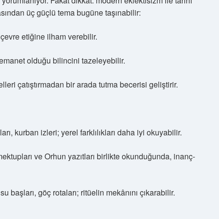
yorumlanıyor. Fakat dikkat: modern eklektisizm ile tarihî
asından üç güçlü tema bugüne taşınabilir:
çevre etiğine ilham verebilir.
 emanet olduğu bilincini tazeleyebilir.
elleri çatıştırmadan bir arada tutma becerisi geliştirir.
rı, kurban izleri; yerel farklılıkları daha iyi okuyabilir.
 mektupları ve Orhun yazıtları birlikte okunduğunda, inanç-
su başları, göç rotaları; ritüelin mekânını çıkarabilir.