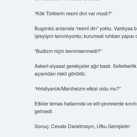
“Kök Türklerin resmî dini var mıydı?”
Bugünkü anlamda “resmî din” yoktu. Vardıysa bi
işleyişini tanımlıyordu; kurumsal ruhban yapısı d
“Budizm niçin benimsenmedi?”
Askerî-siyasal gerekçeler ağır bastı. Seferberlik 
açısından riskli görüldü.
“Hristiyanlık/Maniheizm etkisi oldu mu?”
Etkiler temas hatlarında ve elit çevrelerde sınır
gelmedi.
Sonuç: Cevabı Daraltmayın, Ufku Genişletin