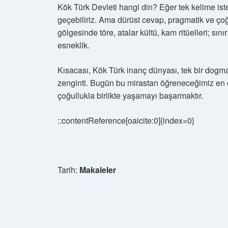
Kök Türk Devleti hangi din? Eğer tek kelime iste
geçebiliriz. Ama dürüst cevap, pragmatik ve çoğu
gölgesinde töre, atalar kültü, kam ritüelleri; sını
esneklik.
Kısacası, Kök Türk inanç dünyası, tek bir dogma
zenginti. Bugün bu mirastan öğreneceğimiz en 
çoğullukla birlikte yaşamayı başarmaktır.
::contentReference[oaicite:0]{index=0}
Tarih:
Makaleler