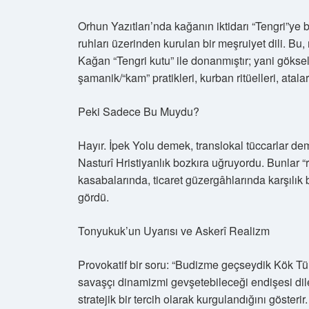
Orhun Yazıtları’nda kağanın iktidarı “Tengri”ye b
ruhları üzerinden kurulan bir meşruiyet dili. B
Kağan “Tengri kutu” ile donanmıştır; yani göksel
şamanik/“kam” pratikleri, kurban ritüelleri, atal
Peki Sadece Bu Muydu?
Hayır. İpek Yolu demek, translokal tüccarlar 
Nasturî Hristiyanlık bozkıra uğruyordu. Bunlar “r
kasabalarında, ticaret güzergâhlarında karşılık bu
gördü.
Tonyukuk’un Uyarısı ve Askerî Realizm
Provokatif bir soru: “Budizme geçseydik Kök Tü
savaşçı dinamizmi gevşetebileceği endişesi dile 
stratejik bir tercih olarak kurgulandığını gösterir