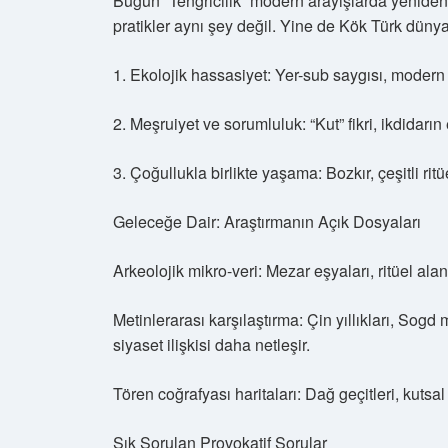
Bugün “Tengricilik” modern arayışlarda yeniden 
pratikler aynı şey değil. Yine de Kök Türk düny
1. Ekolojik hassasiyet: Yer-sub saygısı, modern 
2. Meşruiyet ve sorumluluk: “Kut” fikri, ikdidarın
3. Çoğullukla birlikte yaşama: Bozkır, çeşitli ritü
Geleceğe Dair: Araştırmanın Açık Dosyaları
Arkeolojik mikro-veri: Mezar eşyaları, ritüel alanla
Metinlerarası karşılaştırma: Çin yıllıkları, Sogd
siyaset ilişkisi daha netleşir.
Tören coğrafyası haritaları: Dağ geçitleri, kutsal 
Sık Sorulan Provokatif Sorular