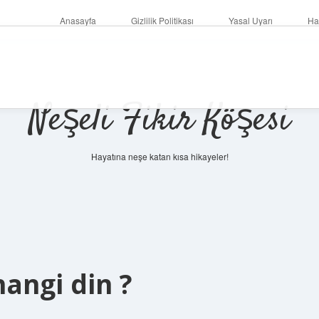
Anasayfa
Gizlilik Politikası
Yasal Uyarı
Ha
Neşeli Fikir Köşesi
Hayatına neşe katan kısa hikayeler!
angi din ?