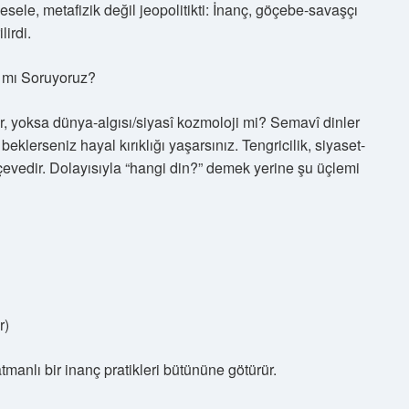
le, metafizik değil jeopolitikti: İnanç, göçebe-savaşçı
lirdi.
ş mı Soruyoruz?
idir, yoksa dünya-algısı/siyasî kozmoloji mi? Semavî dinler
eklerseniz hayal kırıklığı yaşarsınız. Tengricilik, siyaset-
çevedir. Dolayısıyla “hangi din?” demek yerine şu üçlemi
r)
tmanlı bir inanç pratikleri bütününe götürür.