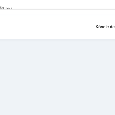
kkımızda
Kösele der
Sidebar
ilbet giriş