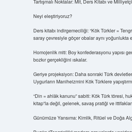
Tartışmalı Noktalar: Mit, Ders Kitabı ve Milliyet
Neyi eleştiriyoruz?
Ders kitabı indirgemeciliği: “Kök Türkler = Tengrici
saray çevresiyle göçer obalar aynı yoğunlukta e
Homojenlik miti: Boy konfederasyonu yapısı gereği 
bozkır gerçekliğini ıskalar.
Geriye projeksiyon: Daha sonraki Türk devletle
Uygurların Maniheizmini Kök Türklere yapıştırmak
“Din = ahlâk kanunu” sabiti: Kök Türk töresi, h
kitap”la değil, gelenek, savaş pratiği ve ittifaklar
Günümüze Yansıma: Kimlik, Ritüel ve Doğa Alg