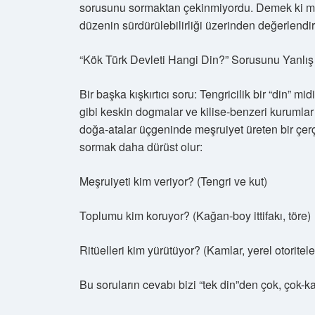
sorusunu sormaktan çekinmiyordu. Demek ki mese
düzenin sürdürülebilirliği üzerinden değerlendiri
“Kök Türk Devleti Hangi Din?” Sorusunu Yanlı
Bir başka kışkırtıcı soru: Tengricilik bir “din” m
gibi keskin dogmalar ve kilise-benzeri kurumlar b
doğa-atalar üçgeninde meşruiyet üreten bir çer
sormak daha dürüst olur:
Meşruiyeti kim veriyor? (Tengri ve kut)
Toplumu kim koruyor? (Kağan-boy ittifakı, töre)
Ritüelleri kim yürütüyor? (Kamlar, yerel otoritele
Bu soruların cevabı bizi “tek din”den çok, çok-ka