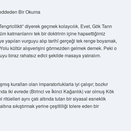
 Reddeden Bir Okuma
engricilikti” diyerek geçmek kolaycılık. Evet, Gök Tanrı
üm katmanlarını tek bir doktrinin içine hapsettiğimiz
ye yapılan vurguyu alıp tarihî gerçeği tek renge boyamak,
 Yolu kültür alışverişini görmezden gelmek demek. Peki o
uyu biraz rahatsız edici şekilde masaya yatıralım.
mış kuralları olan imparatorluklarla iyi çalışır; bozkır
ında iki evrede (Birinci ve İkinci Kağanlık) var olmuş Kök
el ritüelleri aynı çatı altında tutan bir siyasal esneklik
ltına sıkıştırmak yerine çeşitliliği tolere eden bir