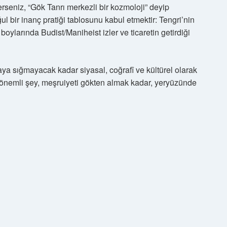
rseniz, “Gök Tanrı merkezli bir kozmoloji” deyip
l bir inanç pratiği tablosunu kabul etmektir: Tengri’nin
r boylarında Budist/Maniheist izler ve ticaretin getirdiği
ya sığmayacak kadar siyasal, coğrafî ve kültürel olarak
önemli şey, meşruiyeti gökten almak kadar, yeryüzünde