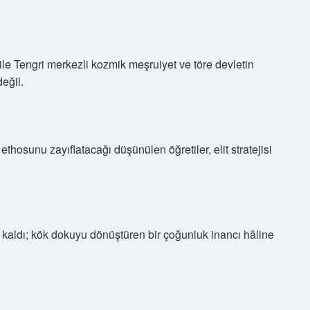
le Tengri merkezli kozmik meşruiyet ve töre devletin
eğil.
ethosunu zayıflatacağı düşünülen öğretiler, elit stratejisi
lı kaldı; kök dokuyu dönüştüren bir çoğunluk inancı hâline