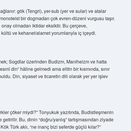
ağlanır: gök (Tengri), yer-sub (yer ve sular) ve atalar
u, monoteist bir dogmadan çok evren-düzeni vurgusu taşır.
 onay olmadan iktidar eksiktir. Bu çerçeve,
ar kültü ve kehanet/alamet yorumlarıyla iç içeydi.
demek; Sogdlar üzerinden Budizm, Maniheizm ve hatta
esmî din” hâline gelmedi ama elitin bir kısmında, sınır
ldu. Din, siyaset ve ticaretin dili olarak yer yer işlev
rkler çöker miydi?” Tonyukuk yazıtında, Budistleşmenin
getirilir. Bu, dinin “doğru/yanlış” tartışmasından ziyade
. Kök Türk aklı, “ne inanç bizi seferde güçlü kılar?”