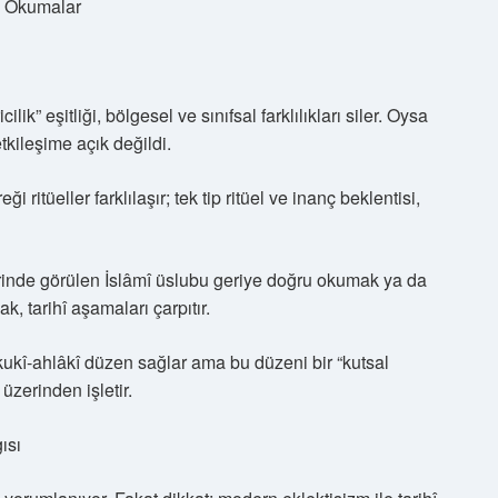
çi Okumalar
lik” eşitliği, bölgesel ve sınıfsal farklılıkları siler. Oysa
tkileşime açık değildi.
ritüeller farklılaşır; tek tip ritüel ve inanç beklentisi,
rinde görülen İslâmî üslubu geriye doğru okumak ya da
, tarihî aşamaları çarpıtır.
ukukî-ahlâkî düzen sağlar ama bu düzeni bir “kutsal
 üzerinden işletir.
ısı