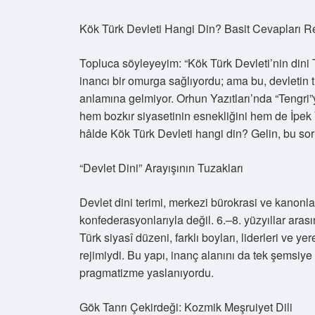
Kök Türk Devleti Hangi Din? Basit Cevapları
Topluca söyleyeyim: “Kök Türk Devleti’nin dini T
inancı bir omurga sağlıyordu; ama bu, devletin t
anlamına gelmiyor. Orhun Yazıtları’nda “Tengri”
hem bozkır siyasetinin esnekliğini hem de İpek
hâlde Kök Türk Devleti hangi din? Gelin, bu sor
“Devlet Dini” Arayışının Tuzakları
Devlet dini terimi, merkezi bürokrasi ve kanonlaş
konfederasyonlarıyla değil. 6.–8. yüzyıllar aras
Türk siyasî düzeni, farklı boyları, liderleri ve yer
rejimiydi. Bu yapı, inanç alanını da tek şemsiye a
pragmatizme yaslanıyordu.
Gök Tanrı Çekirdeği: Kozmik Meşruiyet Dili