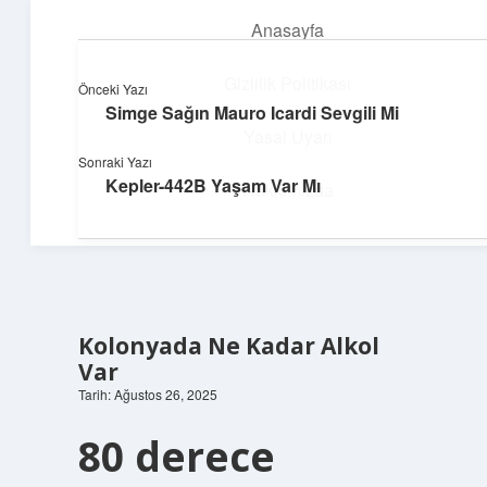
Anasayfa
menüyü
aç
Gizlilik Politikası
Önceki Yazı
Simge Sağın Mauro Icardi Sevgili Mi
Neşeli Fikir Köşesi
Yasal Uyarı
Sonraki Yazı
Hayatına neşe katan kısa hikayeler!
Kepler-442B Yaşam Var Mı
Hakkımızda
Kolonyada Ne Kadar Alkol
Var
Tarih: Ağustos 26, 2025
80 derece