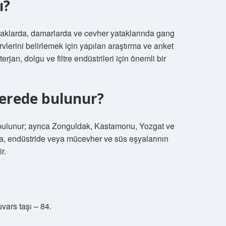
ı?
tlaklarda, damarlarda ve cevher yataklarında gang
rvlerini belirlemek için yapılan araştırma ve anket
rjan, dolgu ve filtre endüstrileri için önemli bir
nerede bulunur?
a bulunur; ayrıca Zonguldak, Kastamonu, Yozgat ve
pta, endüstride veya mücevher ve süs eşyalarının
r.
uvars taşı – 84.