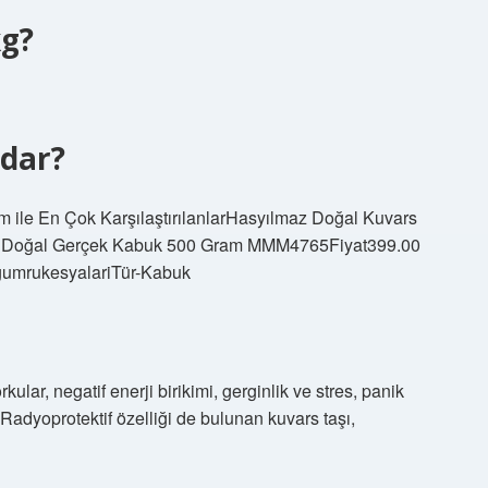
kg?
adar?
m ile En Çok KarşılaştırılanlarHasyılmaz Doğal Kuvars
al Doğal Gerçek Kabuk 500 Gram MMM4765Fiyat399.00
gumrukesyalariTür-Kabuk
kular, negatif enerji birikimi, gerginlik ve stres, panik
 Radyoprotektif özelliği de bulunan kuvars taşı,