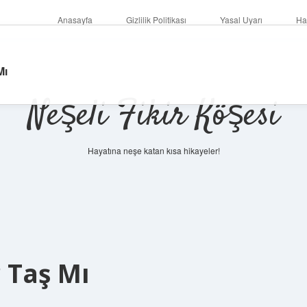
Anasayfa
Gizlilik Politikası
Yasal Uyarı
Ha
Mı
Neşeli Fikir Köşesi
Hayatına neşe katan kısa hikayeler!
r Taş Mı