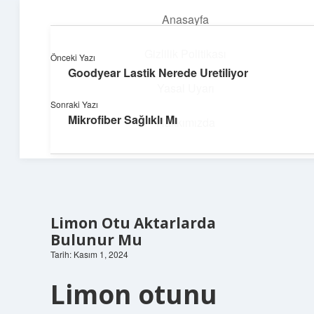
Anasayfa
menüyü
aç
Gizlilik Politikası
Önceki Yazı
Goodyear Lastik Nerede Uretiliyor
Neşeli Fikir Köşesi
Yasal Uyarı
Sonraki Yazı
Hayatına neşe katan kısa hikayeler!
Mikrofiber Sağlıklı Mı
Hakkımızda
Limon Otu Aktarlarda
Bulunur Mu
Tarih: Kasım 1, 2024
Limon otunu