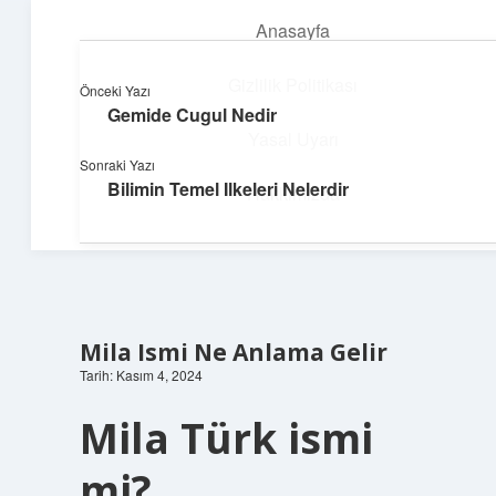
Anasayfa
menüyü
aç
Gizlilik Politikası
Önceki Yazı
Gemide Cugul Nedir
Neşeli Fikir Köşesi
Yasal Uyarı
Sonraki Yazı
Hayatına neşe katan kısa hikayeler!
Bilimin Temel Ilkeleri Nelerdir
Hakkımızda
Mila Ismi Ne Anlama Gelir
Tarih: Kasım 4, 2024
Mila Türk ismi
mi?