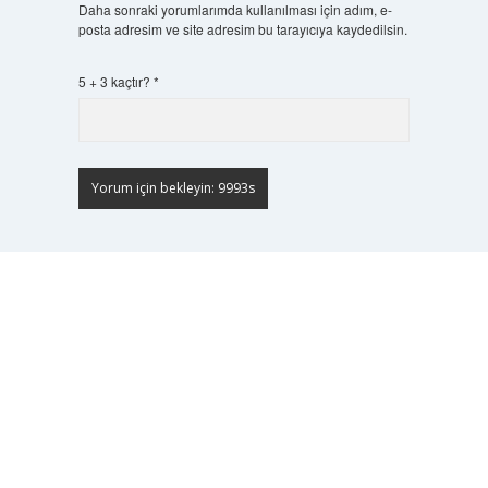
Daha sonraki yorumlarımda kullanılması için adım, e-
posta adresim ve site adresim bu tarayıcıya kaydedilsin.
5 + 3 kaçtır?
*
Scrol
to
the
top