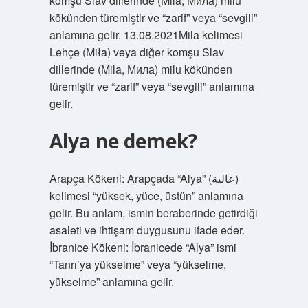
komşu Slav dillerinde (Mila, Мила) milu
kökünden türemiştir ve “zarif” veya “sevgili”
anlamına gelir. 13.08.2021Mila kelimesi
Lehçe (Miła) veya diğer komşu Slav
dillerinde (Mila, Мила) milu kökünden
türemiştir ve “zarif” veya “sevgili” anlamına
gelir.
Alya ne demek?
Arapça Kökeni: Arapçada “Alya” (عالية)
kelimesi “yüksek, yüce, üstün” anlamına
gelir. Bu anlam, ismin beraberinde getirdiği
asaleti ve ihtişam duygusunu ifade eder.
İbranice Kökeni: İbranicede “Alya” ismi
“Tanrı’ya yükselme” veya “yükselme,
yükselme” anlamına gelir.