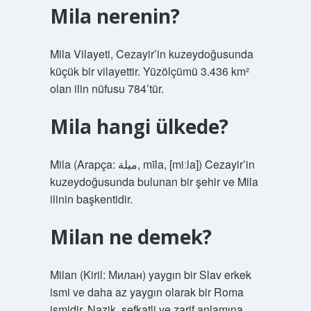
Mila nerenin?
Mila Vilayeti, Cezayir’in kuzeydoğusunda
küçük bir vilayettir. Yüzölçümü 3.436 km²
olan ilin nüfusu 784’tür.
Mila hangi ülkede?
Mila (Arapça: ميلة‎, mīla, [miːla]) Cezayir’in
kuzeydoğusunda bulunan bir şehir ve Mila
ilinin başkentidir.
Milan ne demek?
Milan (Kiril: Милан) yaygın bir Slav erkek
ismi ve daha az yaygın olarak bir Roma
ismidir. Nazik, şefkatli ve zarif anlamına