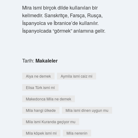
Mira ismi birçok dilde kullanılan bir
kelimedir. Sanskritçe, Farsça, Rusça,
İspanyolca ve İbranice’de kullanılır.
İspanyolcada “görmek” anlamına gelir.
Tarih:
Makaleler
Alya ne demek
Aymila ismi caiz mi
Elisa Türk ismi mi
Makedonca Mila ne demek
Mila hangi ülkede
Mila ismi dinen uygun mu
Mila ismi Kuranda geçiyor mu
Mila köpek ismi mi
Mila nerenin