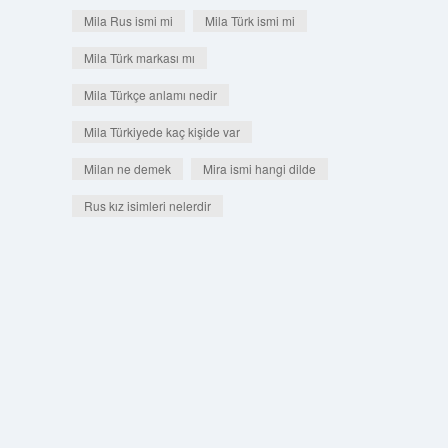
Mila Rus ismi mi
Mila Türk ismi mi
Mila Türk markası mı
Mila Türkçe anlamı nedir
Mila Türkiyede kaç kişide var
Milan ne demek
Mira ismi hangi dilde
Rus kız isimleri nelerdir