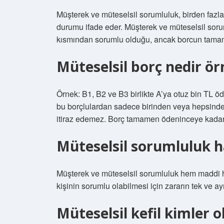
Müşterek ve müteselsil sorumluluk, birden faz
durumu ifade eder. Müşterek ve müteselsil sorum
kısmından sorumlu olduğu, ancak borcun tamam
Müteselsil borç nedir ö
Örnek: B1, B2 ve B3 birlikte A’ya otuz bin TL ö
bu borçlulardan sadece birinden veya hepsinden
itiraz edemez. Borç tamamen ödeninceye kadar
Müteselsil sorumluluk h
Müşterek ve müteselsil sorumluluk hem maddi he
kişinin sorumlu olabilmesi için zararın tek ve ay
Müteselsil kefil kimler ol