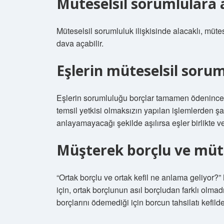
Müteselsil sorumlulara a
Müteselsil sorumluluk ilişkisinde alacaklı, müte
dava açabilir.
Eşlerin müteselsil soru
Eşlerin sorumluluğu borçlar tamamen ödenincey
temsil yetkisi olmaksızın yapılan işlemlerden ş
anlayamayacağı şekilde aşılırsa eşler birlikte v
Müşterek borçlu ve mütes
“Ortak borçlu ve ortak kefil ne anlama geliyor?”
için, ortak borçlunun asıl borçludan farklı olmad
borçlarını ödemediği için borcun tahsilatı kefild