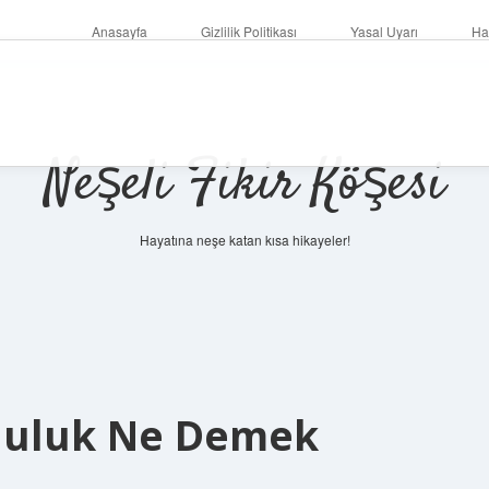
Anasayfa
Gizlilik Politikası
Yasal Uyarı
Ha
Neşeli Fikir Köşesi
Hayatına neşe katan kısa hikayeler!
luluk Ne Demek