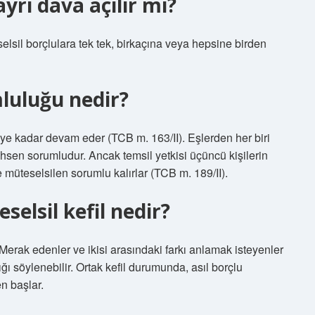
yrı dava açılır mı?
selsil borçlulara tek tek, birkaçına veya hepsine birden
mluluğu nedir?
e kadar devam eder (TCB m. 163/II). Eşlerden her biri
ahsen sorumludur. Ancak temsil yetkisi üçüncü kişilerin
e müteselsilen sorumlu kalırlar (TCB m. 189/II).
elsil kefil nedir?
 Merak edenler ve ikisi arasındaki farkı anlamak isteyenler
ığı söylenebilir. Ortak kefil durumunda, asıl borçlu
en başlar.