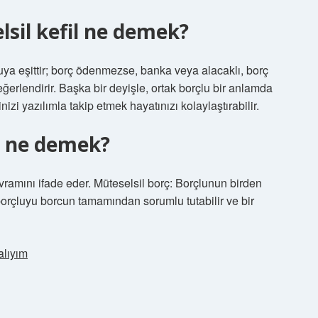
sil kefil ne demek?
luya eşittir; borç ödenmezse, banka veya alacaklı, borç
 değerlendirir. Başka bir deyişle, ortak borçlu bir anlamda
inizi yazılımla takip etmek hayatınızı kolaylaştırabilir.
l ne demek?
vramını ifade eder. Müteselsil borç: Borçlunun birden
borçluyu borcun tamamından sorumlu tutabilir ve bir
lıyım