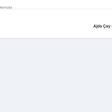
kkımızda
Ajda Çay 
Sidebar
ilbet giriş