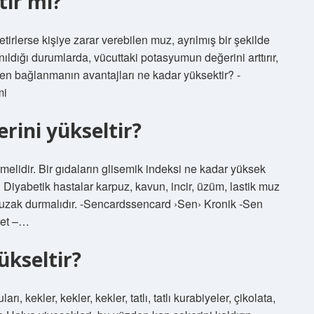
tir mi?
tirlerse kişiye zarar verebilen muz, ayrılmış bir şekilde
anıldığı durumlarda, vücuttaki potasyumun değerini arttırır,
’den bağlanmanın avantajları ne kadar yüksektir? -
mi
rini yükseltir?
melidir. Bir gıdaların glisemik indeksi ne kadar yüksek
ır. Diyabetik hastalar karpuz, kavun, incir, üzüm, lastik muz
 uzak durmalıdır. -Sencardssencard ›Sen› Kronik -Sen
bet –…
ükseltir?
ı, kekler, kekler, kekler, tatlı, tatlı kurabiyeler, çikolata,