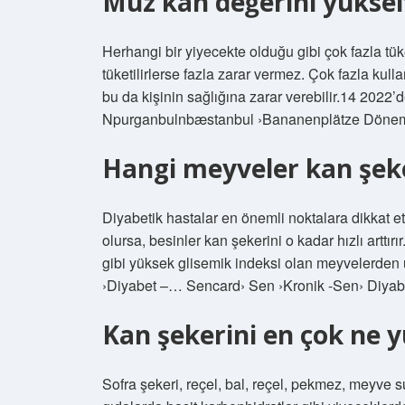
Muz kan değerini yüksel
Herhangi bir yiyecekte olduğu gibi çok fazla tüke
tüketilirlerse fazla zarar vermez. Çok fazla kull
bu da kişinin sağlığına zarar verebilir.14 2022
Npurganbulnbæstanbul ›Bananenplätze Döne
Hangi meyveler kan şeke
Diyabetik hastalar en önemli noktalara dikkat et
olursa, besinler kan şekerini o kadar hızlı arttır
gibi yüksek glisemik indeksi olan meyvelerden
›Diyabet –… Sencard› Sen ›Kronik -Sen› Diya
Kan şekerini en çok ne y
Sofra şekeri, reçel, bal, reçel, pekmez, meyve sular