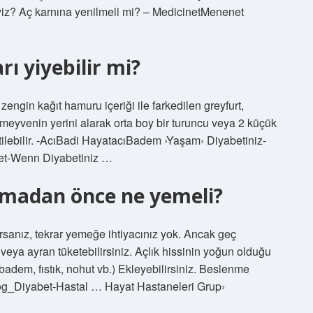
iyiz? Aç karnına yenilmeli mi? – MedicinetMenenet
ı yiyebilir mi?
zengin kağıt hamuru içeriği ile farkedilen greyfurt,
 meyvenin yerini alarak orta boy bir turuncu veya 2 küçük
tilebilir. -AcıBadi HayatacıBadem ›Yaşam› Diyabetiniz-
et-Wenn Diyabetiniz …
tmadan önce ne yemeli?
anız, tekrar yemeğe ihtiyacınız yok. Ancak geç
 veya ayran tüketebilirsiniz. Açlık hissinin yoğun olduğu
 badem, fıstık, nohut vb.) Ekleyebilirsiniz. Beslenme
og_Diyabet-Hastal … Hayat Hastaneleri Grup›