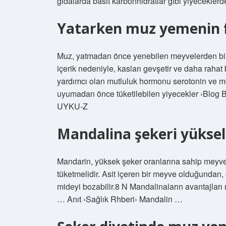
gıdalarda basit karbonhidratlar gibi yiyeceklerd
Yatarken muz yemenin f
Muz, yatmadan önce yenebilen meyvelerden bir
içerik nedeniyle, kasları gevşetir ve daha rahat
yardımcı olan mutluluk hormonu serotonin ve mel
uyumadan önce tüketilebilen yiyecekler ›Blog B
UYKU-Z
Mandalina şekeri yüksel
Mandarin, yüksek şeker oranlarına sahip meyveler
tüketmelidir. Asit içeren bir meyve olduğundan, öz
mideyi bozabilir.8 N Mandalinaların avantajlar
… Anıt ›Sağlık Rhberi› Mandalin …