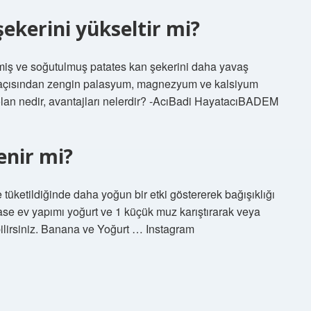
ekerini yükseltir mi?
şmiş ve soğutulmuş patates kan şekerini daha yavaş
keri açısından zengin palasyum, magnezyum ve kalsiyum
lan nedir, avantajları nelerdir? -AcıBadi HayatacıBADEM
enir mi?
le tüketildiğinde daha yoğun bir etki göstererek bağışıklığı
 kase ev yapımı yoğurt ve 1 küçük muz karıştırarak veya
ilirsiniz. Banana ve Yoğurt … Instagram