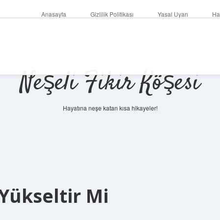
Anasayfa
Gizlilik Politikası
Yasal Uyarı
Ha
Neşeli Fikir Köşesi
Hayatına neşe katan kısa hikayeler!
Yükseltir Mi