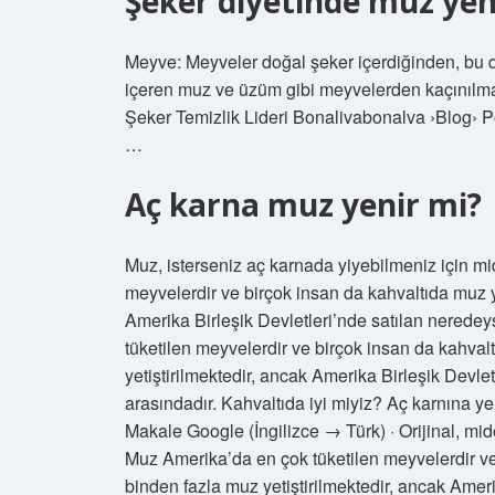
Şeker diyetinde muz yen
Meyve: Meyveler doğal şeker içerdiğinden, bu diy
içeren muz ve üzüm gibi meyvelerden kaçınılmal
Şeker Temizlik Lideri Bonalivabonalva ›Blog›
…
Aç karna muz yenir mi?
Muz, isterseniz aç karnada yiyebilmeniz için mi
meyvelerdir ve birçok insan da kahvaltıda muz y
Amerika Birleşik Devletleri’nde satılan nerede
tüketilen meyvelerdir ve birçok insan da kahva
yetiştirilmektedir, ancak Amerika Birleşik Devle
arasındadır. Kahvaltıda iyi miyiz? Aç karnına y
Makale Google (İngilizce → Türk) · Orijinal, mide
Muz Amerika’da en çok tüketilen meyvelerdir v
binden fazla muz yetiştirilmektedir, ancak Amer