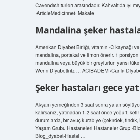
Cavendish türleri arasındadır. Kahvaltıda iyi m
›ArticleMedicinnet› Makale
Mandalina şeker hastalar
Amerikan Diyabet Birliği, vitamin -C kaynağı ve 
mandalina, portakal ve limon önerir. 1 porsiyon
mandalina veya büyük bir greyfurtun yarısı tüke
Wenn Diyabetiniz … ACIBADEM ›Canlı› Diyab
Şeker hastaları gece ya
Akşam yemeğinden 3 saat sonra yalan söylüyors
kalırsanız, yatmadan 1-2 saat önce yoğurt, kefir
durumlarda, bir avuç kurabiye (çekirdek, fındık,
Yaşam Grubu Hastaneleri Hastaneler Grup ›Bl
Blog_dyabet-Hastal …