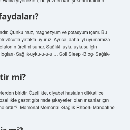
e Halva yiyecekleri, bu yüzden kan şekerini kaldırın.
aydaları?
idir. Çünkü muz, magnezyum ve potasyum içerir. Bu
 bir vücutla yatakta uyuruz. Ayrıca, daha iyi uyumamıza
atonin üretimi sunar. Sağlıklı uyku uykusu için
logları› Sağlık-uyku-u-u-u … Soll Sleep ›Blog› Sağlık-
tir mi?
den biridir. Özellikle, diyabet hastaları dikkatlice
ellikle gastrit gibi mide şikayetleri olan insanlar için
ı nelerdir? -Memorial Memorial ›Sağlık Rhberi› Mandaline