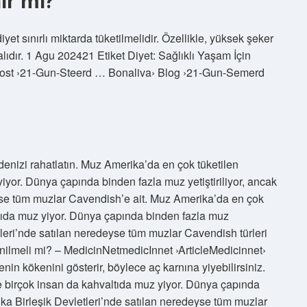
ir mi?
et sınırlı miktarda tüketilmelidir. Özellikle, yüksek şeker
ıdır. 1 Agu 202421 Etiket Diyet: Sağlıklı Yaşam İçin
 Post ›21-Gun-Steerd … Bonaliva› Blog ›21-Gun-Semerd
denizi rahatlatın. Muz Amerika’da en çok tüketilen
iyor. Dünya çapında binden fazla muz yetiştiriliyor, ancak
yse tüm muzlar Cavendish’e ait. Muz Amerika’da en çok
ltıda muz yiyor. Dünya çapında binden fazla muz
tleri’nde satılan neredeyse tüm muzlar Cavendish türleri
enilmeli mi? – MedicinNetmedicInnet ›ArticleMedicinnet›
nin kökenini gösterir, böylece aç karnına yiyebilirsiniz.
e birçok insan da kahvaltıda muz yiyor. Dünya çapında
ika Birleşik Devletleri’nde satılan neredeyse tüm muzlar