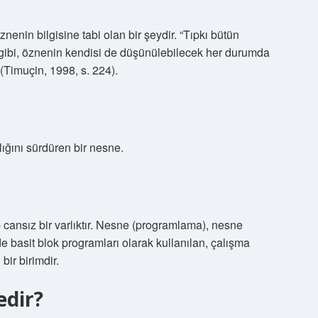
enin bilgisine tabi olan bir şeydir. “Tıpkı bütün
gibi, öznenin kendisi de düşünülebilecek her durumda
(Timuçin, 1998, s. 224).
lığını sürdüren bir nesne.
p cansız bir varlıktır. Nesne (programlama), nesne
basit blok programları olarak kullanılan, çalışma
bir birimdir.
edir?