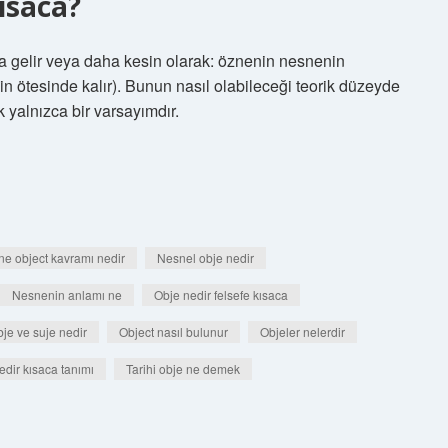
kısaca?
a gelir veya daha kesin olarak: öznenin nesnenin
in ötesinde kalır). Bunun nasıl olabileceği teorik düzeyde
k yalnızca bir varsayımdır.
e object kavramı nedir
Nesnel obje nedir
Nesnenin anlamı ne
Obje nedir felsefe kısaca
je ve suje nedir
Object nasıl bulunur
Objeler nelerdir
edir kısaca tanımı
Tarihi obje ne demek