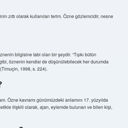
in zıttı olarak kullanılan terim. Özne gözlemcidir, nesne
enin bilgisine tabi olan bir şeydir. “Tıpkı bütün
gibi, öznenin kendisi de düşünülebilecek her durumda
(Timuçin, 1998, s. 224).
?
vram. Özne kavramı günümüzdeki anlamını 17. yüzyılda
tikle ilişkili olarak, ajan, eylemde bulunan ve bilen kişi,