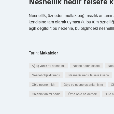
Nesnellik nedir felsefe 
Nesnellik, özneden mutlak bağımsızlık anlamın
kendisine tam olarak uyması (ki bu tüm öznelliğ
açık değildir; bu nedenle, bu biçimdeki nesnelli
Tarih:
Makaleler
Ağaç varlık mı nesne mi
Nesne nedir felsefe
Nesn
Nesnel objektif nedir
Nesnellik nedir felsefe kısaca
Obje nesne midir
Obje ve nesne eş anlamlı mı
Ob
Objenin tanımı nedir
Özne obje ne demek
Suje n