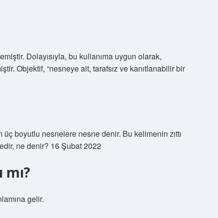
emiştir. Dolayısıyla, bu kullanıma uygun olarak,
ir. Objektif, “nesneye ait, tarafsız ve kanıtlanabilir bir
 üç boyutlu nesnelere nesne denir. Bu kelimenin zıttı
nedir, ne denir? 16 Şubat 2022
ı mı?
amına gelir.