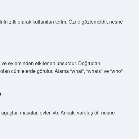
in zıttı olarak kullanılan terim. Özne gözlemcidir, nesne
ve eyleminden etkilenen unsurdur. Doğrudan
il olan cümlelerde görülür. Atama “what”, “whats” ve “who”
?
ağaçlar, masalar, evler, vb. Ancak, varoluş bir nesne