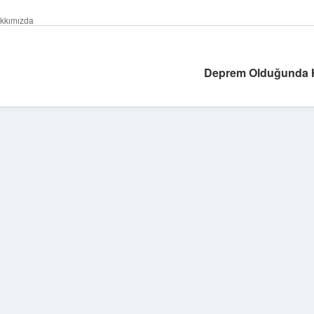
kkımızda
Deprem Olduğunda H
Sidebar
ilbet giriş