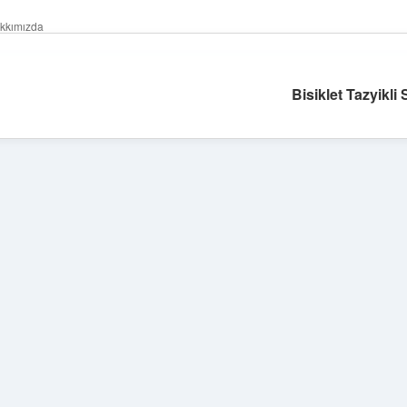
kkımızda
Bisiklet Tazyikli 
Sidebar
ilbet giriş