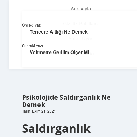
Anasayfa
menüyü
aç
Gizlilik Politikası
Önceki Yazı
Tencere Altlığı Ne Demek
Neşeli Fikir Köşesi
Yasal Uyarı
Sonraki Yazı
Hayatına neşe katan kısa hikayeler!
Voltmetre Gerilim Ölçer Mi
Hakkımızda
Psikolojide Saldırganlık Ne
Demek
Tarih: Ekim 21, 2024
Saldırganlık