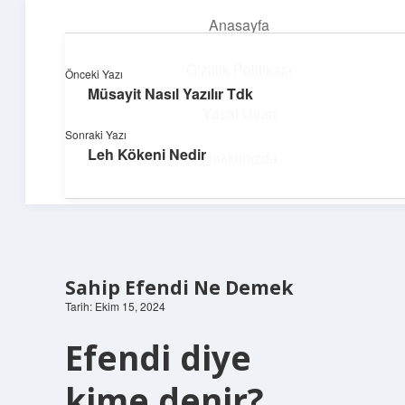
Anasayfa
menüyü
aç
Gizlilik Politikası
Önceki Yazı
Müsayit Nasıl Yazılır Tdk
Neşeli Fikir Köşesi
Yasal Uyarı
Sonraki Yazı
Hayatına neşe katan kısa hikayeler!
Leh Kökeni Nedir
Hakkımızda
Sahip Efendi Ne Demek
Tarih: Ekim 15, 2024
Efendi diye
kime denir?