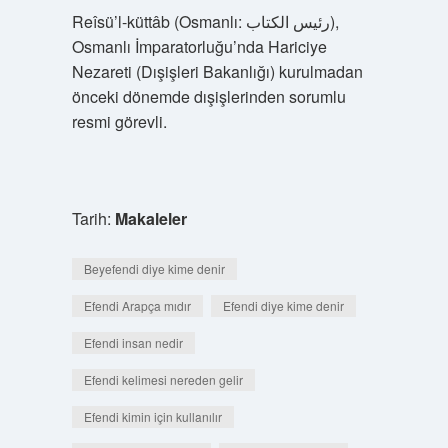
Reîsü’l-küttâb (Osmanlı: رئيس الكتاب),
Osmanlı İmparatorluğu’nda Hariciye
Nezareti (Dışişleri Bakanlığı) kurulmadan
önceki dönemde dışişlerinden sorumlu
resmi görevli.
Tarih:
Makaleler
Beyefendi diye kime denir
Efendi Arapça mıdır
Efendi diye kime denir
Efendi insan nedir
Efendi kelimesi nereden gelir
Efendi kimin için kullanılır