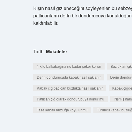
Kışın nasıl gizleneceğini söyleyenler, bu sebzey
patlıcanların derin bir dondurucuya konulduğu
kaldırılabilir.
Tarih:
Makaleler
1 kilo balkabağına ne kadar şeker konur
Buzluktan çık
Derin dondurucuda kabak nasıl saklanır
Derin dondur
Kabak çiğ patlıcan buzlukta nasıl saklanır
Kabak çiğde
Patlıcan çiğ olarak dondurucuya konur mu
Pişmiş kaba
Taze kabak buzluğa koyulur mu
Turuncu kabak buzluğa