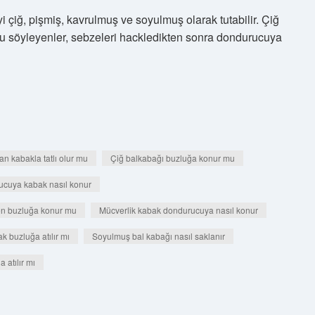
i çiğ, pişmiş, kavrulmuş ve soyulmuş olarak tutabilir. Çiğ
nu söyleyenler, sebzeleri hackledikten sonra dondurucuya
an kabakla tatlı olur mu
Çiğ balkabağı buzluğa konur mu
ucuya kabak nasıl konur
n buzluğa konur mu
Mücverlik kabak dondurucuya nasıl konur
k buzluğa atılır mı
Soyulmuş bal kabağı nasıl saklanır
 atılır mı