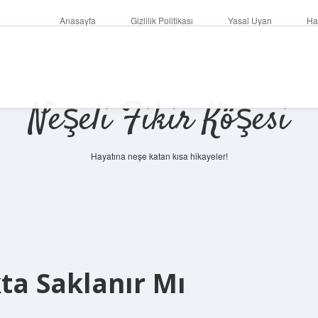
Anasayfa
Gizlilik Politikası
Yasal Uyarı
Ha
Neşeli Fikir Köşesi
Hayatına neşe katan kısa hikayeler!
ta Saklanır Mı