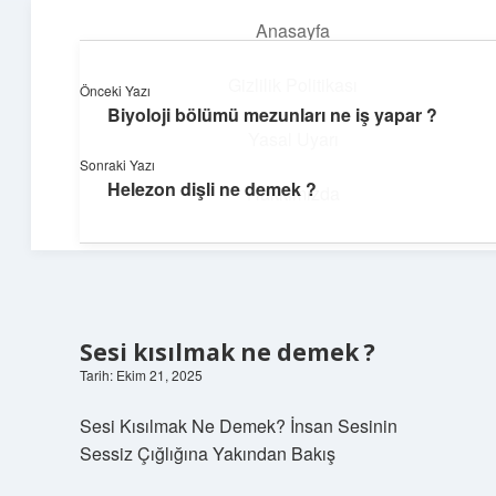
Anasayfa
menüyü
aç
Gizlilik Politikası
Önceki Yazı
Biyoloji bölümü mezunları ne iş yapar ?
Neşeli Fikir Köşesi
Yasal Uyarı
Sonraki Yazı
Hayatına neşe katan kısa hikayeler!
Helezon dişli ne demek ?
Hakkımızda
Sesi kısılmak ne demek ?
Tarih: Ekim 21, 2025
Sesi Kısılmak Ne Demek? İnsan Sesinin
Sessiz Çığlığına Yakından Bakış