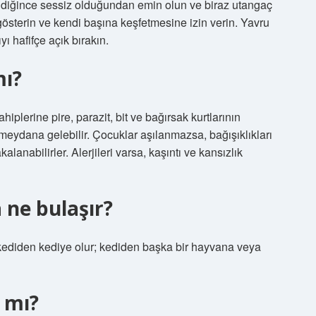
bildiğince sessiz olduğundan emin olun ve biraz utangaç
österin ve kendi başına keşfetmesine izin verin. Yavru
yı hafifçe açık bırakın.
mı?
lerine pire, parazit, bit ve bağırsak kurtlarının
r meydana gelebilir. Çocuklar aşılanmazsa, bağışıklıkları
alanabilirler. Alerjileri varsa, kaşıntı ve kansızlık
 ne bulaşır?
den kediye olur; kediden başka bir hayvana veya
 mı?