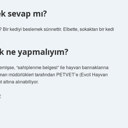
ek sevap mı?
 Bir kediyi beslemek sünnettir. Elbette, sokaktan bir kedi
ok ne yapmalıyım?
emişse, “sahiplenme belgesi” ile hayvan barınaklarına
e orman müdürlükleri tarafından PETVET’e (Evcil Hayvan
altına alınabiliyor.
r