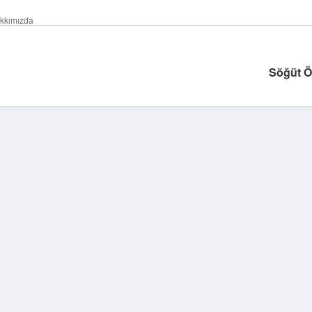
kkımızda
Söğüt Ö
Sidebar
ilbet giriş