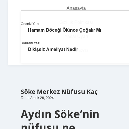
Anasayfa
menüyü
aç
Gizlilik Politikası
Önceki Yazı
Hamam Böceği Ölünce Çoğalır Mı
Neşeli Fikir Köşesi
Yasal Uyarı
Sonraki Yazı
Hayatına neşe katan kısa hikayeler!
Dikişsiz Ameliyat Nedir
Hakkımızda
Söke Merkez Nüfusu Kaç
Tarih: Aralık 28, 2024
Aydın Söke’nin
nüfusu ne