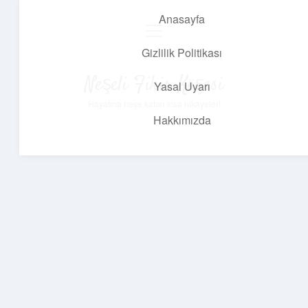
Anasayfa
menüyü
aç
Gizlilik Politikası
Neşeli Fikir Köşesi
Yasal Uyarı
Hayatına neşe katan kısa hikayeler!
Hakkımızda