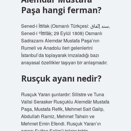
Paşa hangi ferman?
Sened-i İttifak (Osmanlı Türkçesi: سند إتّفاق,
Sened-i ʾİttifâḳ; 29 Eylül 1808) Osmanlı
Sadrazamı Alemdar Mustafa Paşa’nın
Rumeli ve Anadolu ileri gelenlerini
İstanbul’da toplayarak imzaladığı bazı
anayasal özellikler taşıyan bir anlaşmadır.
Rusçuk ayanı nedir?
Rusçuk Yaran şunlardır: Silistre ve Tuna
Valisi Serasker Rusçuklu Alemdâr Mustafa
Paşa, Mustafa Refik, Mehmet Sait Galip,
Abdullah Ramiz, Mehmet Tahsin ve
Mehmet Emin Efendi. Rusçuk Yaran’ın
amacı Sultan Selim’i tekrar tahta