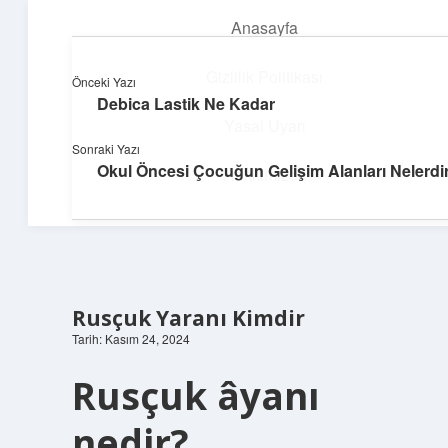
Anasayfa
menüyü
aç
Gizlilik Politikası
Önceki Yazı
Debica Lastik Ne Kadar
Neşeli Fikir Köşesi
Yasal Uyarı
Sonraki Yazı
Hayatına neşe katan kısa hikayeler!
Okul Öncesi Çocuğun Gelişim Alanları Nelerdi
Hakkımızda
Rusçuk Yaranı Kimdir
Tarih: Kasım 24, 2024
Rusçuk âyanı
nedir?