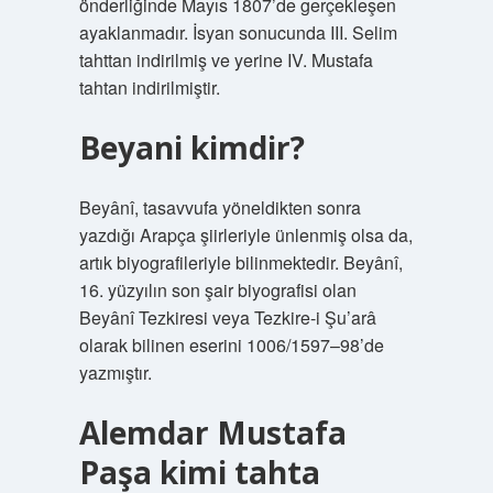
önderliğinde Mayıs 1807’de gerçekleşen
ayaklanmadır. İsyan sonucunda III. Selim
tahttan indirilmiş ve yerine IV. Mustafa
tahtan indirilmiştir.
Beyani kimdir?
Beyânî, tasavvufa yöneldikten sonra
yazdığı Arapça şiirleriyle ünlenmiş olsa da,
artık biyografileriyle bilinmektedir. Beyânî,
16. yüzyılın son şair biyografisi olan
Beyânî Tezkiresi veya Tezkire-i Şu’arâ
olarak bilinen eserini 1006/1597–98’de
yazmıştır.
Alemdar Mustafa
Paşa kimi tahta