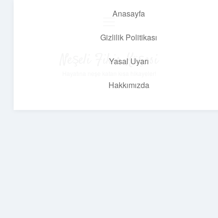
Anasayfa
menüyü
aç
Gizlilik Politikası
Neşeli Fikir Köşesi
Yasal Uyarı
Hayatına neşe katan kısa hikayeler!
Hakkımızda