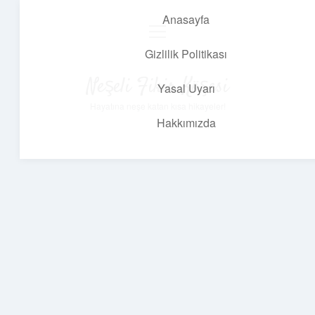
Anasayfa
menüyü
aç
Gizlilik Politikası
Neşeli Fikir Köşesi
Yasal Uyarı
Hayatına neşe katan kısa hikayeler!
Hakkımızda