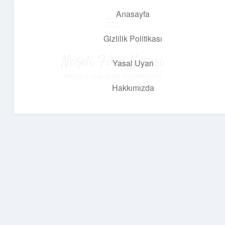
Anasayfa
menüyü
aç
Gizlilik Politikası
Neşeli Fikir Köşesi
Yasal Uyarı
Hayatına neşe katan kısa hikayeler!
Hakkımızda