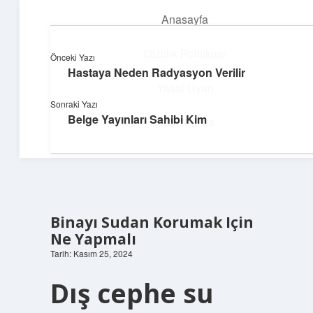
Anasayfa
menüyü
aç
Gizlilik Politikası
Önceki Yazı
Hastaya Neden Radyasyon Verilir
Neşeli Fikir Köşesi
Yasal Uyarı
Sonraki Yazı
Hayatına neşe katan kısa hikayeler!
Belge Yayınları Sahibi Kim
Hakkımızda
Binayı Sudan Korumak Için
Ne Yapmalı
Tarih: Kasım 25, 2024
Dış cephe su