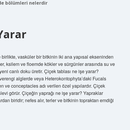
e bölümleri nelerdir
Yarar
irlikte, vasküler bir bitkinin iki ana yapısal ekseninden
kler, ksilem ve floemde kökler ve sürgünler arasında su ve
eni canlı doku üretir. Çiçek tablası ne işe yarar?
ahverengi alglerde veya Heterokontophyta’daki Fucals
n ve conceptacles adı verilen özel yapılardır. Çiçek
şlevi görür. Çiçeğin yaprağı ne işe yarar? Yapraklar
n biridir; nefes alır, terler ve bitkinin topraktan emdiği