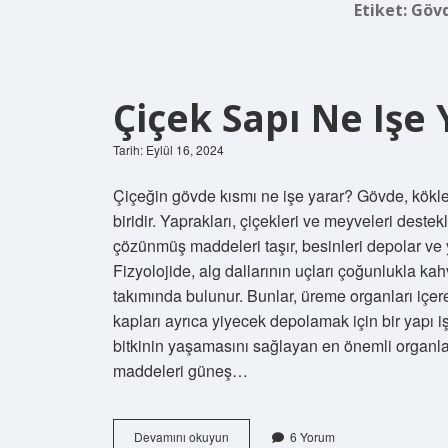
Etiket:
Gövd
Çiçek Sapı Ne Işe 
Tarih: Eylül 16, 2024
Çiçeğin gövde kısmı ne işe yarar? Gövde, kökle b
biridir. Yaprakları, çiçekleri ve meyveleri deste
çözünmüş maddeleri taşır, besinleri depolar ve y
Fizyolojide, alg dallarının uçları çoğunlukla k
takımında bulunur. Bunlar, üreme organları içere
kapları ayrıca yiyecek depolamak için bir yapı i
bitkinin yaşamasını sağlayan en önemli organlarda
maddeleri güneş…
Çiçek
Devamını okuyun
6 Yorum