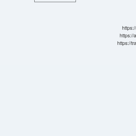
Sapı
Ne
Işe
Yarar
https:
https://
https://