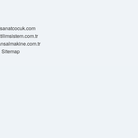
//sanatcocuk.com
atilimsistem.com.tr
transalmakine.com.tr
Sitemap