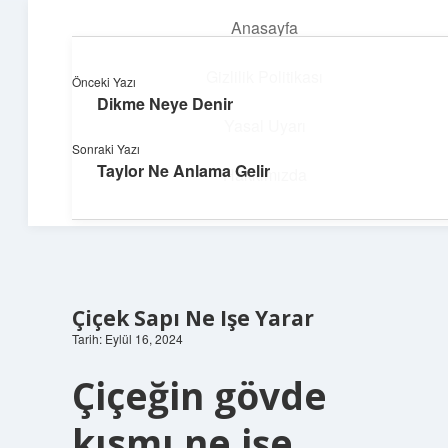
Anasayfa
menüyü
aç
Gizlilik Politikası
Önceki Yazı
Dikme Neye Denir
Neşeli Fikir Köşesi
Yasal Uyarı
Sonraki Yazı
Hayatına neşe katan kısa hikayeler!
Taylor Ne Anlama Gelir
Hakkımızda
Çiçek Sapı Ne Işe Yarar
Tarih: Eylül 16, 2024
Çiçeğin gövde
kısmı ne işe