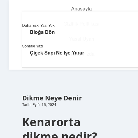
Anasayfa
menüyü
aç
Gizlilik Politikası
Daha Eski Yazı Yok
Bloğa Dön
Neşeli Fikir Köşesi
Yasal Uyarı
Sonraki Yazı
Hayatına neşe katan kısa hikayeler!
Çiçek Sapı Ne Işe Yarar
Hakkımızda
Dikme Neye Denir
Tarih: Eylül 16, 2024
Kenarorta
dikme nedir?