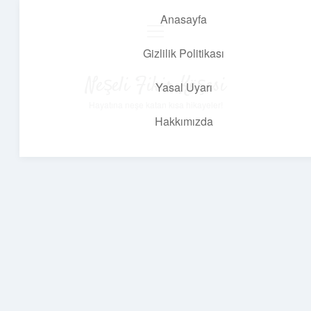
Anasayfa
menüyü
aç
Gizlilik Politikası
Neşeli Fikir Köşesi
Yasal Uyarı
Hayatına neşe katan kısa hikayeler!
Hakkımızda