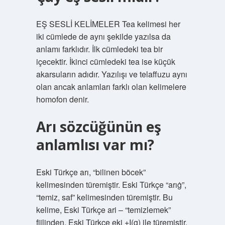
EŞ SESLİ KELİMELER Tea kelimesi her
iki cümlede de aynı şekilde yazılsa da
anlamı farklıdır. İlk cümledeki tea bir
içecektir. İkinci cümledeki tea ise küçük
akarsuların adıdır. Yazılışı ve telaffuzu aynı
olan ancak anlamları farklı olan kelimelere
homofon denir.
Arı sözcüğünün eş
anlamlısı var mı?
Eski Türkçe arı, “bilinen böcek”
kelimesinden türemiştir. Eski Türkçe “arıġ”,
“temiz, saf” kelimesinden türemiştir. Bu
kelime, Eski Türkçe ari – “temizlemek”
fiilinden, Eski Türkçe eki +I(g) ile türemiştir.