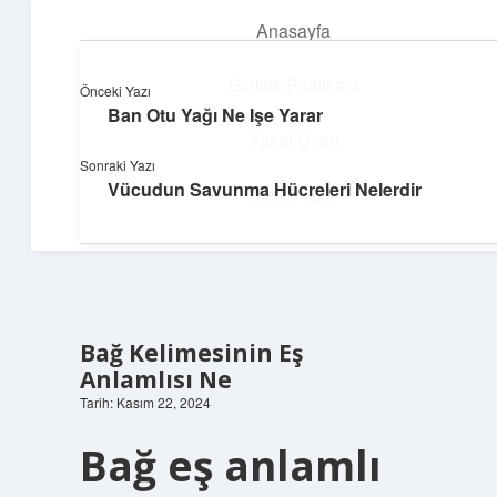
Anasayfa
menüyü
aç
Gizlilik Politikası
Önceki Yazı
Ban Otu Yağı Ne Işe Yarar
Neşeli Fikir Köşesi
Yasal Uyarı
Sonraki Yazı
Hayatına neşe katan kısa hikayeler!
Vücudun Savunma Hücreleri Nelerdir
Hakkımızda
Bağ Kelimesinin Eş
Anlamlısı Ne
Tarih: Kasım 22, 2024
Bağ eş anlamlı