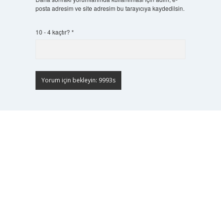
posta adresim ve site adresim bu tarayıcıya kaydedilsin.
10 - 4 kaçtır?
*
Scrol
to
the
top