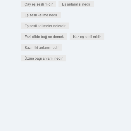
Çay eş sesli midir
Eş anlamlısı nedir
Eş sesli kelime nedir
Eş sesli kelimeler nelerdir
Eski dilde bağ ne demek
Kaz eş sesli midir
Sazın iki anlamı nedir
Üzüm bağı anlamı nedir