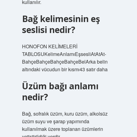
kullanılır.
Bağ kelimesinin eş
seslisi nedir?
HONOFON KELİMELERİ
TABLOSUKelimeAnlamıEşsesliAtAtAt-
BahçeBahçeBahçeBahçeBelArka belin
altındaki vücudun bir kısmı43 satır daha
Üzüm bağı anlamı
nedir?
Bağ, sofralık üzüm, kuru üzüm, alkolsüz
üzüm suyu ve şarap yapımında
kullanılmak üzere toplanan üzümlerin
yetiştirildiği yerdir.