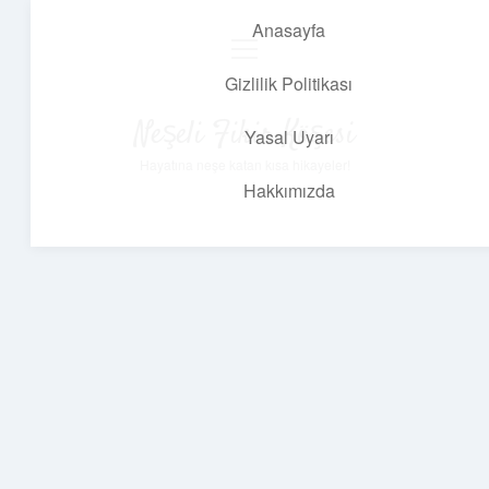
Anasayfa
menüyü
aç
Gizlilik Politikası
Neşeli Fikir Köşesi
Yasal Uyarı
Hayatına neşe katan kısa hikayeler!
Hakkımızda