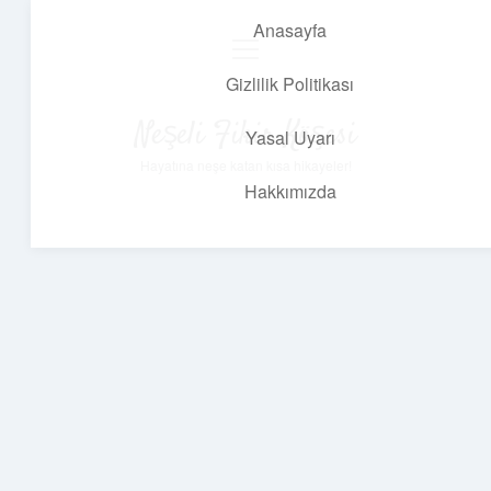
Anasayfa
menüyü
aç
Gizlilik Politikası
Neşeli Fikir Köşesi
Yasal Uyarı
Hayatına neşe katan kısa hikayeler!
Hakkımızda