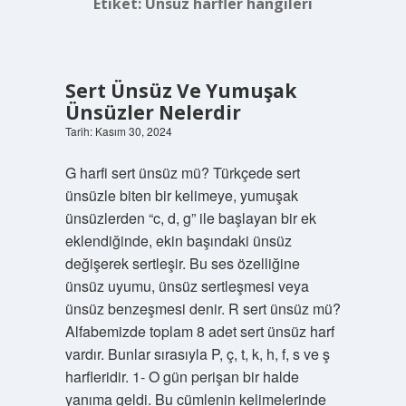
Etiket:
Ünsüz harfler hangileri
Sert Ünsüz Ve Yumuşak
Ünsüzler Nelerdir
Tarih: Kasım 30, 2024
G harfi sert ünsüz mü? Türkçede sert
ünsüzle biten bir kelimeye, yumuşak
ünsüzlerden “c, d, g” ile başlayan bir ek
eklendiğinde, ekin başındaki ünsüz
değişerek sertleşir. Bu ses özelliğine
ünsüz uyumu, ünsüz sertleşmesi veya
ünsüz benzeşmesi denir. R sert ünsüz mü?
Alfabemizde toplam 8 adet sert ünsüz harf
vardır. Bunlar sırasıyla P, ç, t, k, h, f, s ve ş
harfleridir. 1- O gün perişan bir halde
yanıma geldi. Bu cümlenin kelimelerinde