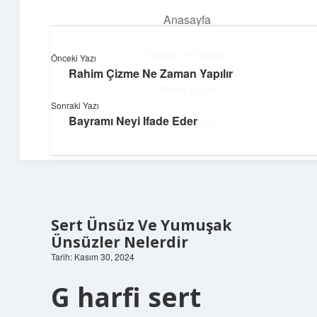
Anasayfa
menüyü
aç
Gizlilik Politikası
Önceki Yazı
Rahim Çizme Ne Zaman Yapılır
Neşeli Fikir Köşesi
Yasal Uyarı
Sonraki Yazı
Hayatına neşe katan kısa hikayeler!
Bayramı Neyi Ifade Eder
Hakkımızda
Sert Ünsüz Ve Yumuşak
Ünsüzler Nelerdir
Tarih: Kasım 30, 2024
G harfi sert