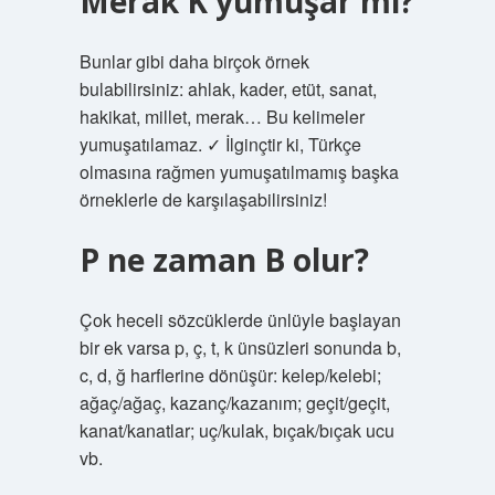
Merak K yumuşar mı?
Bunlar gibi daha birçok örnek
bulabilirsiniz: ahlak, kader, etüt, sanat,
hakikat, millet, merak… Bu kelimeler
yumuşatılamaz. ✓ İlginçtir ki, Türkçe
olmasına rağmen yumuşatılmamış başka
örneklerle de karşılaşabilirsiniz!
P ne zaman B olur?
Çok heceli sözcüklerde ünlüyle başlayan
bir ek varsa p, ç, t, k ünsüzleri sonunda b,
c, d, ğ harflerine dönüşür: kelep/kelebi;
ağaç/ağaç, kazanç/kazanım; geçit/geçit,
kanat/kanatlar; uç/kulak, bıçak/bıçak ucu
vb.