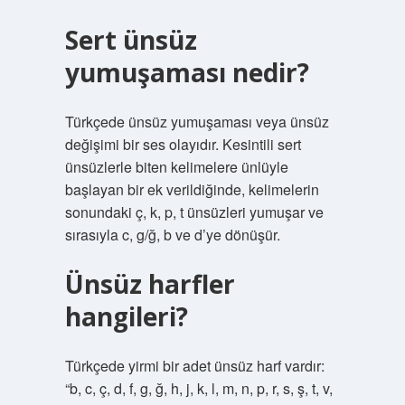
Sert ünsüz
yumuşaması nedir?
Türkçede ünsüz yumuşaması veya ünsüz
değişimi bir ses olayıdır. Kesintili sert
ünsüzlerle biten kelimelere ünlüyle
başlayan bir ek verildiğinde, kelimelerin
sonundaki ç, k, p, t ünsüzleri yumuşar ve
sırasıyla c, g/ğ, b ve d’ye dönüşür.
Ünsüz harfler
hangileri?
Türkçede yirmi bir adet ünsüz harf vardır:
“b, c, ç, d, f, g, ğ, h, j, k, l, m, n, p, r, s, ş, t, v,