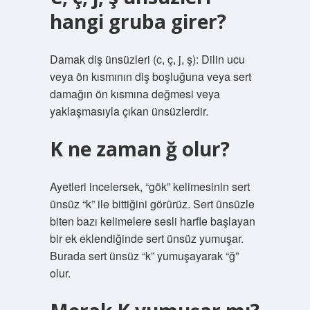
hangi gruba girer?
Damak diş ünsüzleri (c, ç, j, ş): Dilin ucu
veya ön kısmının diş boşluğuna veya sert
damağın ön kısmına değmesi veya
yaklaşmasıyla çıkan ünsüzlerdir.
K ne zaman ğ olur?
Ayetleri incelersek, “gök” kelimesinin sert
ünsüz “k” ile bittiğini görürüz. Sert ünsüzle
biten bazı kelimelere sesli harfle başlayan
bir ek eklendiğinde sert ünsüz yumuşar.
Burada sert ünsüz “k” yumuşayarak “ğ”
olur.