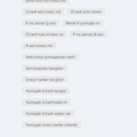
Elma ünlü mü ünsüz mü
G harfi sert ünsüz mü
Ğ harfi ünlü müdür
K ne zaman ğ olur
Merak K yumuşar mı
Ö harfi ince mi kalın mı
P ne zaman B olur
R sert ünsüz mü
Sert ünsüz yumuşaması nedir
Sert ünsüzler hangileri
Ünsüz harfler hangileri
Yumuşak G harfi hangisi
Yumuşak G harfi kalktı mı
Yumuşak G harfi neden var
Yumuşak ünsüz harfler nelerdir