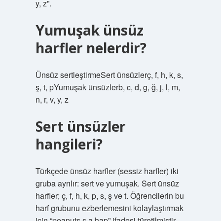
y, z”.
Yumuşak ünsüz
harfler nelerdir?
Ünsüz sertleştirmeSert ünsüzlerç, f, h, k, s,
ş, t, pYumuşak ünsüzlerb, c, d, g, ğ, j, l, m,
n, r, v, y, z
Sert ünsüzler
hangileri?
Türkçede ünsüz harfler (sessiz harfler) iki
gruba ayrılır: sert ve yumuşak. Sert ünsüz
harfler; ç, f, h, k, p, s, ş ve t. Öğrencilerin bu
harf grubunu ezberlemesini kolaylaştırmak
için “peanuts s a hap” ifadesi türetilmiştir.