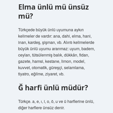
Elma ünlü mü ünsüz
mü?
Türkçede büyük ünlü uyumuna aykırı
kelimeler de vardır: ana, dahi, elma, hani,
inan, kardeş, şişman, vb. Alıntı kelimelerde
büyük ünlü uyumu aranmaz: uyum, badem,
ceylan, tütsülenmiş balık, dükkân, fidan,
gazete, hamsi, kestane, limon, model,
kuvvet, otomatik, güreşçi, selamlama,
tiyatro, eğilme, ziyaret, vb.
Ğ harfi ünlü müdür?
Türkçe. a, e, ı, i, o, ö, u ve ü harflerine ünlü,
diğer harflere ünsüz denir.