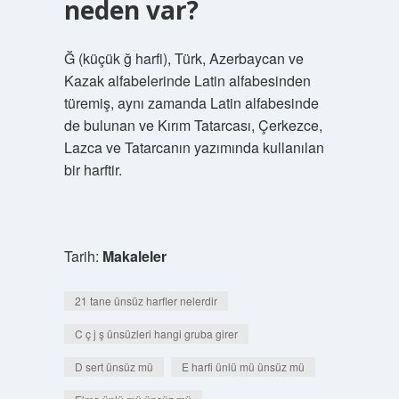
neden var?
Ğ (küçük ğ harfi), Türk, Azerbaycan ve
Kazak alfabelerinde Latin alfabesinden
türemiş, aynı zamanda Latin alfabesinde
de bulunan ve Kırım Tatarcası, Çerkezce,
Lazca ve Tatarcanın yazımında kullanılan
bir harftir.
Tarih:
Makaleler
21 tane ünsüz harfler nelerdir
C ç j ş ünsüzleri hangi gruba girer
D sert ünsüz mü
E harfi ünlü mü ünsüz mü