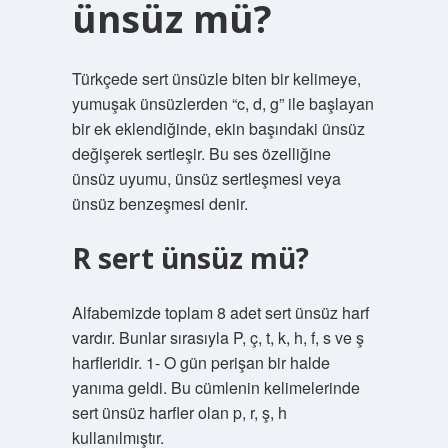
ünsüz mü?
Türkçede sert ünsüzle biten bir kelimeye,
yumuşak ünsüzlerden “c, d, g” ile başlayan
bir ek eklendiğinde, ekin başındaki ünsüz
değişerek sertleşir. Bu ses özelliğine
ünsüz uyumu, ünsüz sertleşmesi veya
ünsüz benzeşmesi denir.
R sert ünsüz mü?
Alfabemizde toplam 8 adet sert ünsüz harf
vardır. Bunlar sırasıyla P, ç, t, k, h, f, s ve ş
harfleridir. 1- O gün perişan bir halde
yanıma geldi. Bu cümlenin kelimelerinde
sert ünsüz harfler olan p, r, ş, h
kullanılmıştır.