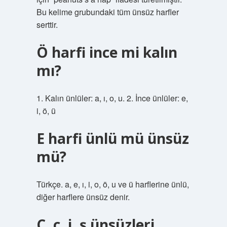
Bu kelime grubundaki tüm ünsüz harfler
serttir.
Ö harfi ince mi kalın
mı?
1. Kalın ünlüler: a, ı, o, u. 2. İnce ünlüler: e,
i, ö, ü
E harfi ünlü mü ünsüz
mü?
Türkçe. a, e, ı, i, o, ö, u ve ü harflerine ünlü,
diğer harflere ünsüz denir.
C, ç, j, ş ünsüzleri