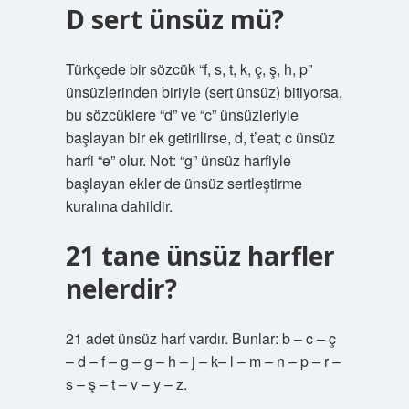
D sert ünsüz mü?
Türkçede bir sözcük “f, s, t, k, ç, ş, h, p”
ünsüzlerinden biriyle (sert ünsüz) bitiyorsa,
bu sözcüklere “d” ve “c” ünsüzleriyle
başlayan bir ek getirilirse, d, t’eat; c ünsüz
harfi “e” olur. Not: “g” ünsüz harfiyle
başlayan ekler de ünsüz sertleştirme
kuralına dahildir.
21 tane ünsüz harfler
nelerdir?
21 adet ünsüz harf vardır. Bunlar: b – c – ç
– d – f – g – g – h – j – k– l – m – n – p – r –
s – ş – t – v – y – z.