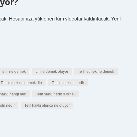
uyor?
lacak. Hesabınıza yüklenen tüm videolar kaldırılacak. Yeni
te lif ne demek
Lif ne demek oluyor
Te lif etmek ne demek
Telif etmek ne demek din
Telif etmek ne nedir
 hakkı hangi harf
Telif hakkı nedir 3 örnek
olü nedir
Telif hakkı olunca ne oluyor