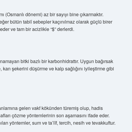
mı (Osmanlı dönemi) az bir sayıyı bine çıkarmaktır.
, eğer bütün tabiî sebepler kaçınılmaz olarak güçlü birer
er ve tam bir acizlikle “$” derlerdi.
anamayan bitki bazlı bir karbonhidrattır. Uygun bağırsak
 kan şekerini düşürme ve kalp sağlığını iyileştirme gibi
anlamına gelen vakf kökünden türemiş olup, hadis
ilafları çözme yöntemlerinin son aşamasını ifade eder.
ılan yöntemler, sum ve ta’lîf, tercih, nesih ve tevakkuftur.