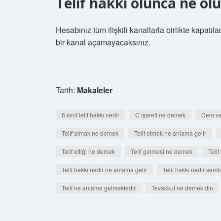
Telif hakkı olunca ne ol
Hesabınız tüm ilişkili kanallarla birlikte kapatı
bir kanal açamayacaksınız.
Tarih:
Makaleler
6 sınıf telif hakkı nedir
C işareti ne demek
Cem ve 
Telif almak ne demek
Telif etmek ne anlama gelir
Telif ettiği ne demek
Telif gelmesi ne demek
Telif
Telif hakkı nedir ne anlama gelir
Telif hakkı nedir semb
Telif ne anlama gelmektedir
Tevakkuf ne demek din