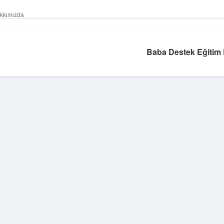
kkımızda
Baba Destek Eğitim 
Sidebar
ilbet giriş