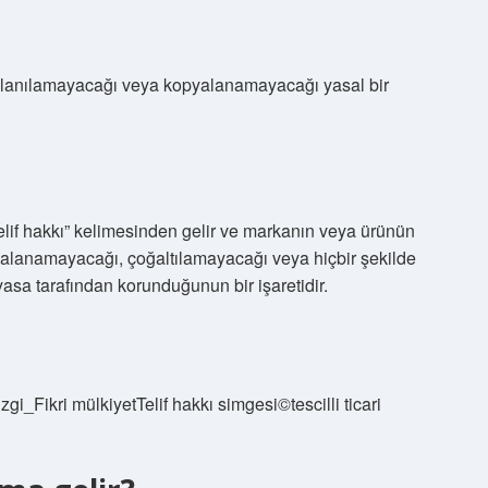
kullanılamayacağı veya kopyalanamayacağı yasal bir
telif hakkı” kelimesinden gelir ve markanın veya ürünün
yalanamayacağı, çoğaltılamayacağı veya hiçbir şekilde
yasa tarafından korunduğunun bir işaretidir.
zgi_Fikri mülkiyetTelif hakkı simgesi©tescilli ticari