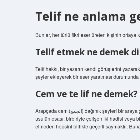
Telif ne anlama g
Bunlar, her türlü fikri eser üreten kişinin orta
Telif etmek ne demek di
Telif hakkı, bir yazarın kendi görüşlerini yazar
şeyler ekleyerek bir eser yaratması durumunda o
Cem ve te lif ne demek?
Arapçada cem (الجمع) dağınık şeyleri bir araya getirmek, te’lif (التاليف) ise uzlaştırmak anlamına gelir. Bu
usulün esası, birbiriyle çelişen iki hadisi veya b
etmeden hepsini birlikte geçerli saymaktır. Buna 