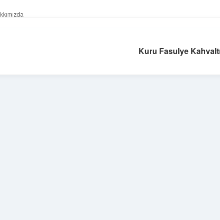
kkımızda
Kuru Fasulye Kahvalt
Sidebar
ilbet giriş