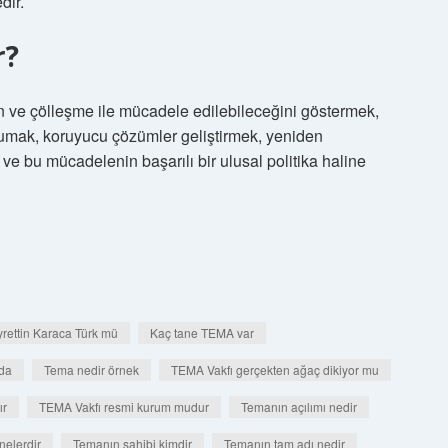
dir.
r?
n ve çölleşme ile mücadele edilebileceğini göstermek,
orumak, koruyucu çözümler geliştirmek, yeniden
e bu mücadelenin başarılı bir ulusal politika haline
rettin Karaca Türk mü
Kaç tane TEMA var
da
Tema nedir örnek
TEMA Vakfı gerçekten ağaç dikiyor mu
ır
TEMA Vakfı resmi kurum mudur
Temanın açılımı nedir
nelerdir
Temanın sahibi kimdir
Temanın tam adı nedir