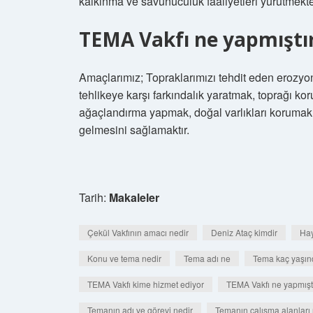
kalkınma ve savunuculuk faaliyetleri yürütmekte
TEMA Vakfı ne yapmıştı
Amaçlarımız; Topraklarımızı tehdit eden erozyo
tehlikeye karşı farkındalık yaratmak, toprağı k
ağaçlandırma yapmak, doğal varlıkları korumak v
gelmesini sağlamaktır.
Tarih:
Makaleler
Çekül Vakfının amacı nedir
Deniz Ataç kimdir
Hay
Konu ve tema nedir
Tema adı ne
Tema kaç yaşın
TEMA Vakfı kime hizmet ediyor
TEMA Vakfı ne yapmışt
Temanın adı ve görevi nedir
Temanın çalışma alanları 