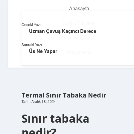
Anasayfa
menüyü
aç
Gizlilik Politikası
Önceki Yazı
Uzman Çavuş Kaçıncı Derece
Neşeli Fikir Köşesi
Yasal Uyarı
Sonraki Yazı
Hayatına neşe katan kısa hikayeler!
Üs Ne Yapar
Hakkımızda
Termal Sınır Tabaka Nedir
Tarih: Aralık 18, 2024
Sınır tabaka
nedir?