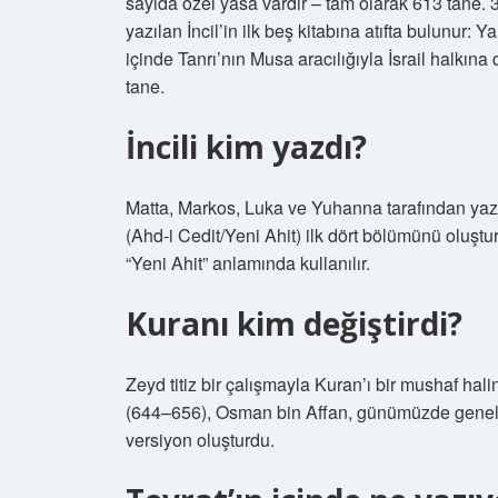
sayıda özel yasa vardır – tam olarak 613 tane.
yazılan İncil’in ilk beş kitabına atıfta bulunur: Ya
içinde Tanrı’nın Musa aracılığıyla İsrail halkına
tane.
İncili kim yazdı?
Matta, Markos, Luka ve Yuhanna tarafından yazıla
(Ahd-i Cedit/Yeni Ahit) ilk dört bölümünü oluştur
“Yeni Ahit” anlamında kullanılır.
Kuranı kim değiştirdi?
Zeyd titiz bir çalışmayla Kuran’ı bir mushaf hali
(644–656), Osman bin Affan, günümüzde genel ol
versiyon oluşturdu.