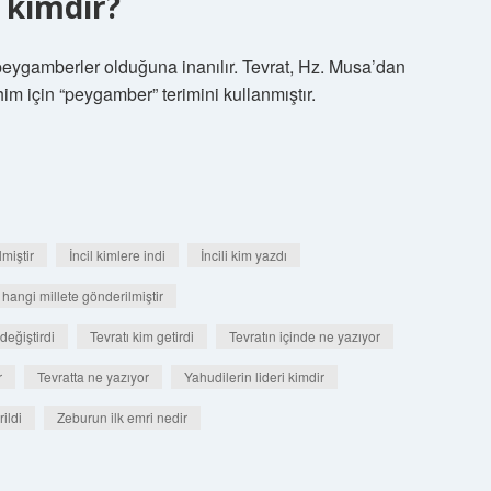
 kimdir?
peygamberler olduğuna inanılır. Tevrat, Hz. Musa’dan
m için “peygamber” terimini kullanmıştır.
miştir
İncil kimlere indi
İncili kim yazdı
 hangi millete gönderilmiştir
değiştirdi
Tevratı kim getirdi
Tevratın içinde ne yazıyor
r
Tevratta ne yazıyor
Yahudilerin lideri kimdir
ildi
Zeburun ilk emri nedir