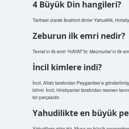
4 Büyük Din hangileri?
Tarihsel olarak İbrahimî dinler Yahudilik, Hıristi
Zeburun ilk emri nedir?
Tevrat’ın ilk emri “HAYAT”tır. Mezmurlar’ın il
İncil kimlere indi?
İncil, Allah tarafından Peygamber’e gönderilmişt
bilinir. İncil, Hristiyanlar tarafından resmen tanı
bir parçasıdır.
Yahudilikte en büyük p
Yahudilere göre Hz. Musa en büyük peygamberdi