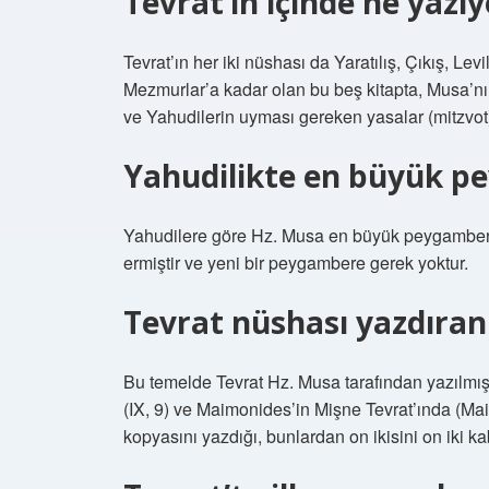
Tevrat’ın içinde ne yazıy
Tevrat’ın her iki nüshası da Yaratılış, Çıkış, Levi
Mezmurlar’a kadar olan bu beş kitapta, Musa’nın
ve Yahudilerin uyması gereken yasalar (mitzvot) 
Yahudilikte en büyük p
Yahudilere göre Hz. Musa en büyük peygamberdi
ermiştir ve yeni bir peygambere gerek yoktur.
Tevrat nüshası yazdıra
Bu temelde Tevrat Hz. Musa tarafından yazılmışt
(IX, 9) ve Maimonides’in Mişne Tevrat’ında (Mai
kopyasını yazdığı, bunlardan on ikisini on iki ka