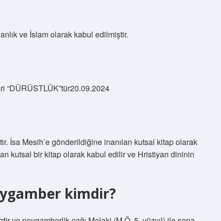
yanlık ve İslam olarak kabul edilmiştir.
k emri “DÜRÜSTLÜK”tür20.09.2024
ir. İsa Mesih’e gönderildiğine inanılan kutsal kitap olarak
nan kutsal bir kitap olarak kabul edilir ve Hristiyan dininin
eygamber kimdir?
r ve peygamberlik çağı Malaki (M.Ö. 5. yüzyıl) ile sona