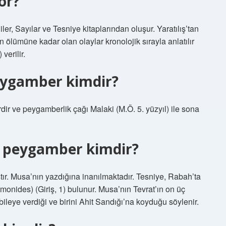
or?
liler, Sayılar ve Tesniye kitaplarından oluşur. Yaratılış’tan
 ölümüne kadar olan olaylar kronolojik sırayla anlatılır
verilir.
eygamber kimdir?
r ve peygamberlik çağı Malaki (M.Ö. 5. yüzyıl) ile sona
n peygamber kimdir?
ır. Musa’nın yazdığına inanılmaktadır. Tesniye, Rabah’ta
monides) (Giriş, 1) bulunur. Musa’nın Tevrat’ın on üç
bileye verdiği ve birini Ahit Sandığı’na koyduğu söylenir.