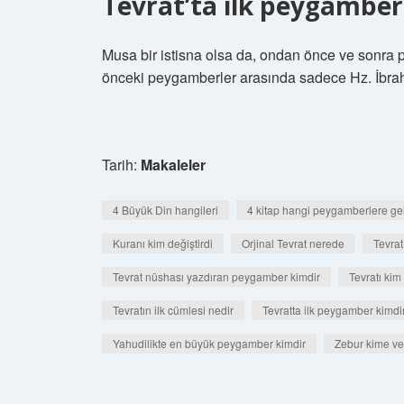
Tevrat’ta ilk peygamber
Musa bir istisna olsa da, ondan önce ve sonra 
önceki peygamberler arasında sadece Hz. İbrahi
Tarih:
Makaleler
4 Büyük Din hangileri
4 kitap hangi peygamberlere gel
Kuranı kim değiştirdi
Orjinal Tevrat nerede
Tevrat
Tevrat nüshası yazdıran peygamber kimdir
Tevratı kim 
Tevratın ilk cümlesi nedir
Tevratta ilk peygamber kimdi
Yahudilikte en büyük peygamber kimdir
Zebur kime ver