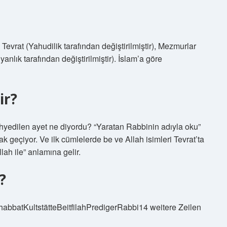
. Tevrat (Yahudilik tarafından değiştirilmiştir), Mezmurlar
tiyanlık tarafından değiştirilmiştir). İslam’a göre
ir?
ahyedilen ayet ne diyordu? “Yaratan Rabbinin adıyla oku”
rak geçiyor. Ve ilk cümlelerde be ve Allah isimleri Tevrat’ta
llah ile” anlamına gelir.
?
bbatKultstätteBeitfilahPredigerRabbi14 weitere Zeilen