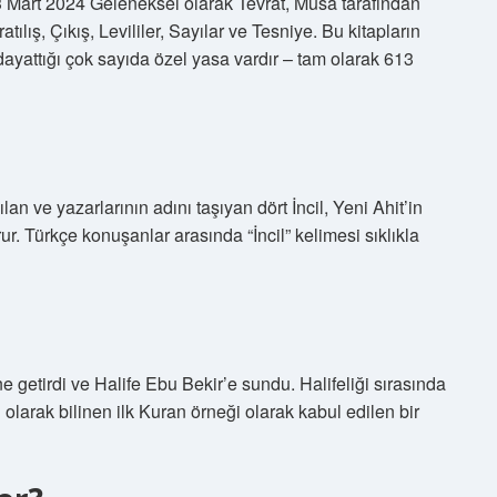
 3 Mart 2024 Geleneksel olarak Tevrat, Musa tarafından
ratılış, Çıkış, Levililer, Sayılar ve Tesniye. Bu kitapların
 dayattığı çok sayıda özel yasa vardır – tam olarak 613
n ve yazarlarının adını taşıyan dört İncil, Yeni Ahit’in
ur. Türkçe konuşanlar arasında “İncil” kelimesi sıklıkla
ne getirdi ve Halife Ebu Bekir’e sundu. Halifeliği sırasında
arak bilinen ilk Kuran örneği olarak kabul edilen bir