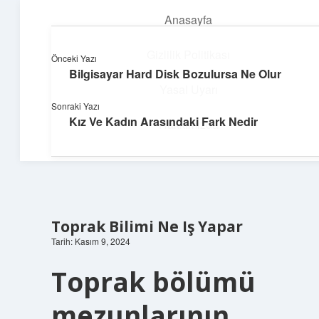
Anasayfa
menüyü
aç
Gizlilik Politikası
Önceki Yazı
Bilgisayar Hard Disk Bozulursa Ne Olur
Neşeli Fikir Köşesi
Yasal Uyarı
Sonraki Yazı
Hayatına neşe katan kısa hikayeler!
Kız Ve Kadın Arasındaki Fark Nedir
Hakkımızda
Toprak Bilimi Ne Iş Yapar
Tarih: Kasım 9, 2024
Toprak bölümü
mezunlarının