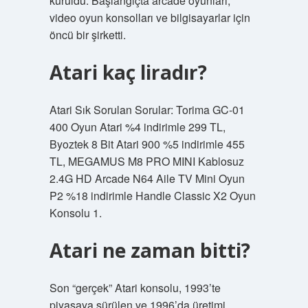
kuruldu. Başlangıçta arcade oyunları,
video oyun konsolları ve bilgisayarlar için
öncü bir şirketti.
Atari kaç liradır?
Atari Sık Sorulan Sorular: Torima GC-01
400 Oyun Atari %4 indirimle 299 TL,
Byoztek 8 Bit Atari 900 %5 indirimle 455
TL, MEGAMUS M8 PRO MINI Kablosuz
2.4G HD Arcade N64 Aile TV Mini Oyun
P2 %18 indirimle Handle Classic X2 Oyun
Konsolu 1.
Atari ne zaman bitti?
Son “gerçek” Atari konsolu, 1993’te
piyasaya sürülen ve 1996’da üretimi