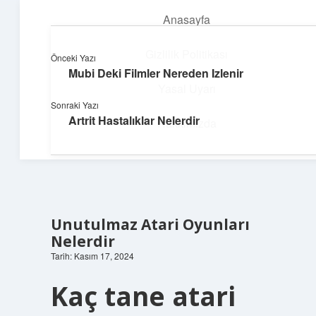
Anasayfa
menüyü
aç
Gizlilik Politikası
Önceki Yazı
Mubi Deki Filmler Nereden Izlenir
Neşeli Fikir Köşesi
Yasal Uyarı
Sonraki Yazı
Hayatına neşe katan kısa hikayeler!
Artrit Hastalıklar Nelerdir
Hakkımızda
Unutulmaz Atari Oyunları
Nelerdir
Tarih: Kasım 17, 2024
Kaç tane atari