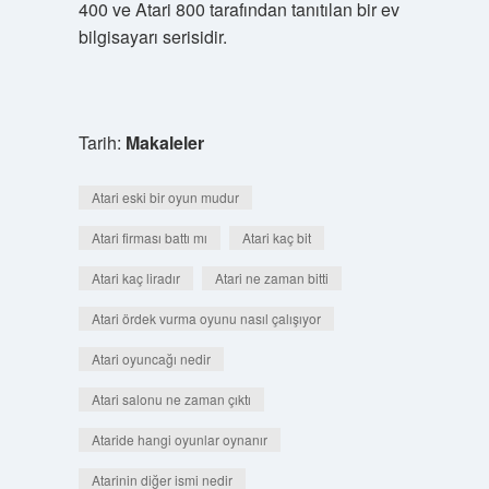
400 ve Atari 800 tarafından tanıtılan bir ev
bilgisayarı serisidir.
Tarih:
Makaleler
Atari eski bir oyun mudur
Atari firması battı mı
Atari kaç bit
Atari kaç liradır
Atari ne zaman bitti
Atari ördek vurma oyunu nasıl çalışıyor
Atari oyuncağı nedir
Atari salonu ne zaman çıktı
Ataride hangi oyunlar oynanır
Atarinin diğer ismi nedir