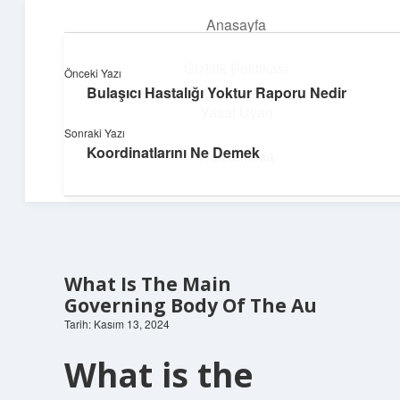
Anasayfa
menüyü
aç
Gizlilik Politikası
Önceki Yazı
Bulaşıcı Hastalığı Yoktur Raporu Nedir
Neşeli Fikir Köşesi
Yasal Uyarı
Sonraki Yazı
Hayatına neşe katan kısa hikayeler!
Koordinatlarını Ne Demek
Hakkımızda
What Is The Main
Governing Body Of The Au
Tarih: Kasım 13, 2024
What is the