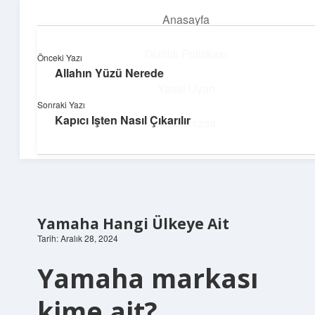
Anasayfa
menüyü
aç
Gizlilik Politikası
Önceki Yazı
Allahın Yüzü Nerede
Neşeli Fikir Köşesi
Yasal Uyarı
Sonraki Yazı
Hayatına neşe katan kısa hikayeler!
Kapıcı Işten Nasıl Çıkarılır
Hakkımızda
Yamaha Hangi Ülkeye Ait
Tarih: Aralık 28, 2024
Yamaha markası
kime ait?