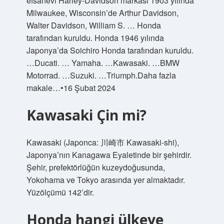
efsanevi Harley-Davidson markası 1903 yılında
Milwaukee, Wisconsin’de Arthur Davidson,
Walter Davidson, William S. … Honda
tarafından kuruldu. Honda 1946 yılında
Japonya’da Soichiro Honda tarafından kuruldu.
…Ducati. … Yamaha. …Kawasaki. …BMW
Motorrad. …Suzuki. …Triumph.Daha fazla
makale…•16 Şubat 2024
Kawasaki Çin mi?
Kawasaki (Japonca: 川崎市 Kawasaki-shi),
Japonya’nın Kanagawa Eyaletinde bir şehirdir.
Şehir, prefektörlüğün kuzeydoğusunda,
Yokohama ve Tokyo arasında yer almaktadır.
Yüzölçümü 142’dir.
Honda hangi ülkeye