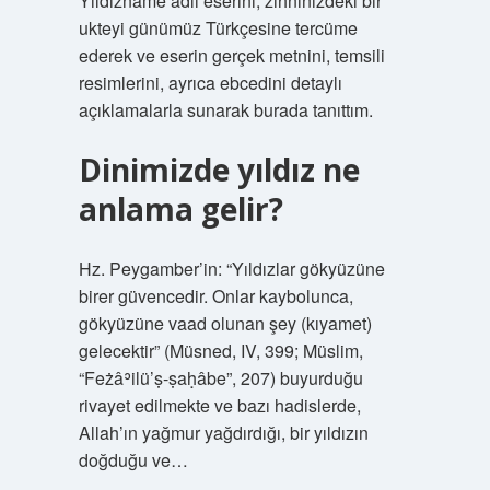
Yıldızname adlı eserini, zihninizdeki bir
ukteyi günümüz Türkçesine tercüme
ederek ve eserin gerçek metnini, temsili
resimlerini, ayrıca ebcedini detaylı
açıklamalarla sunarak burada tanıttım.
Dinimizde yıldız ne
anlama gelir?
Hz. Peygamber’in: “Yıldızlar gökyüzüne
birer güvencedir. Onlar kaybolunca,
gökyüzüne vaad olunan şey (kıyamet)
gelecektir” (Müsned, IV, 399; Müslim,
“Feżâʾilü’ṣ-ṣaḥâbe”, 207) buyurduğu
rivayet edilmekte ve bazı hadislerde,
Allah’ın yağmur yağdırdığı, bir yıldızın
doğduğu ve…