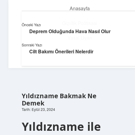
Anasayfa
menüyü
aç
Gizlilik Politikası
Önceki Yazı
Deprem Olduğunda Hava Nasıl Olur
Neşeli Fikir Köşesi
Yasal Uyarı
Sonraki Yazı
Hayatına neşe katan kısa hikayeler!
Cilt Bakımı Önerileri Nelerdir
Hakkımızda
Yıldızname Bakmak Ne
Demek
Tarih: Eylül 23, 2024
Yıldızname ile