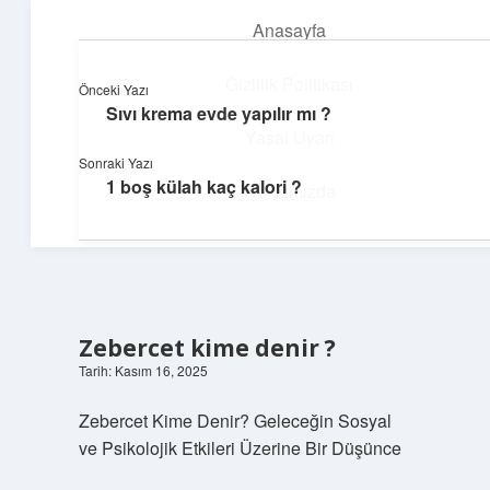
Anasayfa
menüyü
aç
Gizlilik Politikası
Önceki Yazı
Sıvı krema evde yapılır mı ?
Neşeli Fikir Köşesi
Yasal Uyarı
Sonraki Yazı
Hayatına neşe katan kısa hikayeler!
1 boş külah kaç kalori ?
Hakkımızda
Zebercet kime denir ?
Tarih: Kasım 16, 2025
Zebercet Kime Denir? Geleceğin Sosyal
ve Psikolojik Etkileri Üzerine Bir Düşünce