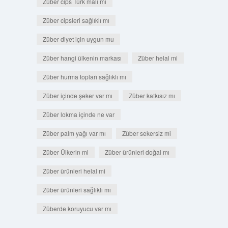
Züber cips Türk malı mı
Züber cipsleri sağlıklı mı
Züber diyet için uygun mu
Züber hangi ülkenin markası
Züber helal mi
Züber hurma topları sağlıklı mı
Züber içinde şeker var mı
Züber katkısız mı
Züber lokma içinde ne var
Züber palm yağı var mı
Züber sekersiz mi
Züber Ülkerin mi
Züber ürünleri doğal mı
Züber ürünleri helal mi
Züber ürünleri sağlıklı mı
Züberde koruyucu var mı