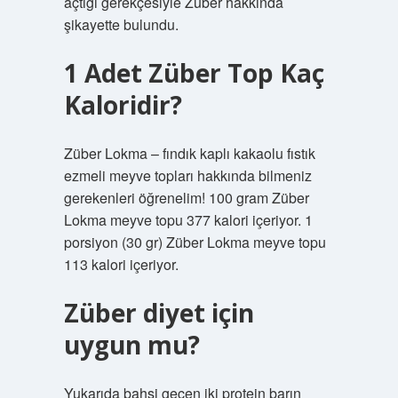
açtığı gerekçesiyle Züber hakkında
şikayette bulundu.
1 Adet Züber Top Kaç
Kaloridir?
Züber Lokma – fındık kaplı kakaolu fıstık
ezmeli meyve topları hakkında bilmeniz
gerekenleri öğrenelim! 100 gram Züber
Lokma meyve topu 377 kalori içeriyor. 1
porsiyon (30 gr) Züber Lokma meyve topu
113 kalori içeriyor.
Züber diyet için
uygun mu?
Yukarıda bahsi geçen iki protein barın