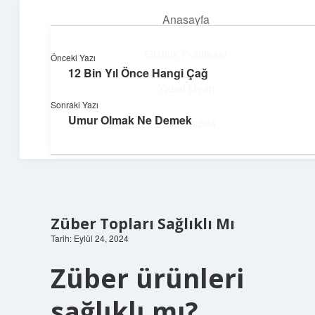
Anasayfa
menüyü
aç
Gizlilik Politikası
Önceki Yazı
12 Bin Yıl Önce Hangi Çağ
Neşeli Fikir Köşesi
Yasal Uyarı
Sonraki Yazı
Hayatına neşe katan kısa hikayeler!
Umur Olmak Ne Demek
Hakkımızda
Züber Topları Sağlıklı Mı
Tarih: Eylül 24, 2024
Züber ürünleri
sağlıklı mı?