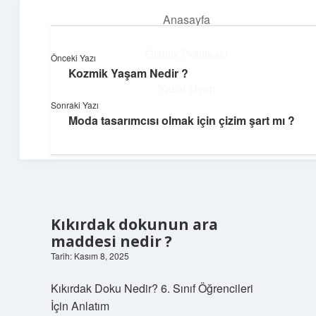
Anasayfa
menüyü
aç
Gizlilik Politikası
Önceki Yazı
Kozmik Yaşam Nedir ?
Neşeli Fikir Köşesi
Yasal Uyarı
Sonraki Yazı
Hayatına neşe katan kısa hikayeler!
Moda tasarımcısı olmak için çizim şart mı ?
Hakkımızda
Kıkırdak dokunun ara
maddesi nedir ?
Tarih: Kasım 8, 2025
Kıkırdak Doku Nedir? 6. Sınıf Öğrencileri
İçin Anlatım