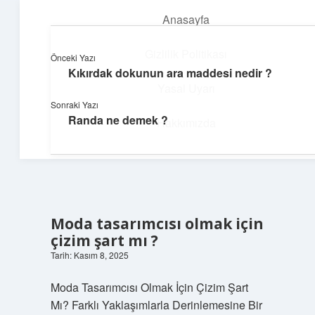
Anasayfa
menüyü
aç
Gizlilik Politikası
Önceki Yazı
Kıkırdak dokunun ara maddesi nedir ?
Neşeli Fikir Köşesi
Yasal Uyarı
Sonraki Yazı
Hayatına neşe katan kısa hikayeler!
Randa ne demek ?
Hakkımızda
Moda tasarımcısı olmak için
çizim şart mı ?
Tarih: Kasım 8, 2025
Moda Tasarımcısı Olmak İçin Çizim Şart
Mı? Farklı Yaklaşımlarla Derinlemesine Bir