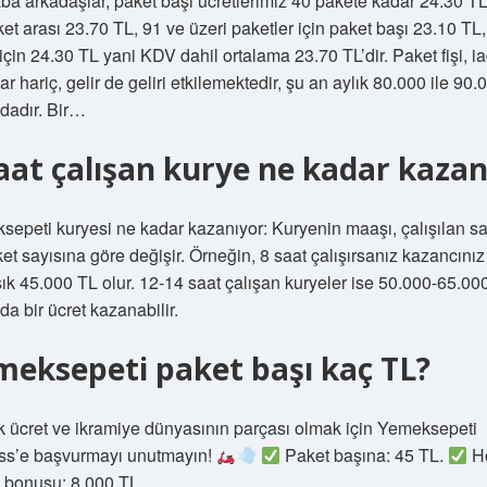
a arkadaşlar, paket başı ücretlerimiz 40 pakete kadar 24.30 TL
et arası 23.70 TL, 91 ve üzeri paketler için paket başı 23.10 TL,
için 24.30 TL yani KDV dahil ortalama 23.70 TL’dir. Paket fişi, i
ar hariç, gelir de geliri etkilemektedir, şu an aylık 80.000 ile 90.
dadır. Bir…
aat çalışan kurye ne kadar kazan
epeti kuryesi ne kadar kazanıyor: Kuryenin maaşı, çalışılan s
et sayısına göre değişir. Örneğin, 8 saat çalışırsanız kazancınız
ık 45.000 TL olur. 12-14 saat çalışan kuryeler ise 50.000-65.00
da bir ücret kazanabilir.
meksepeti paket başı kaç TL?
k ücret ve ikramiye dünyasının parçası olmak için Yemeksepeti
ss’e başvurmayı unutmayın!
Paket başına: 45 TL.
H
n bonusu: 8.000 TL.