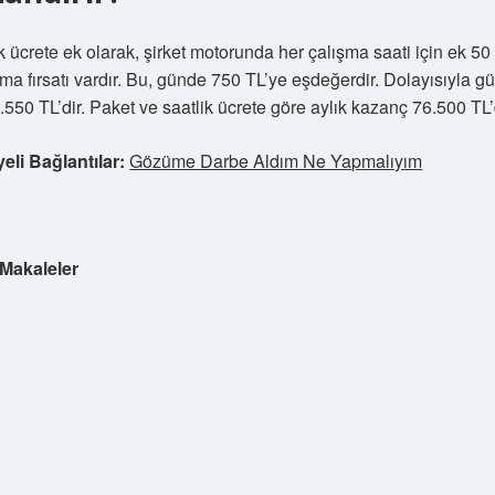
k ücrete ek olarak, şirket motorunda her çalışma saati için ek 50
a fırsatı vardır. Bu, günde 750 TL’ye eşdeğerdir. Dolayısıyla g
2.550 TL’dir. Paket ve saatlik ücrete göre aylık kazanç 76.500 TL’
eli Bağlantılar:
Gözüme Darbe Aldım Ne Yapmalıyım
Makaleler