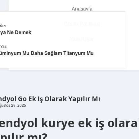
Anasayfa
menüyü
aç
Gizlilik Politikası
Yazı
iya Ne Demek
Neşeli Fikir Köşesi
Yasal Uyarı
 Yazı
Hayatına neşe katan kısa hikayeler!
üminyum Mu Daha Sağlam Titanyum Mu
Hakkımızda
dyol Go Ek Iş Olarak Yapılır Mı
Ağustos 29, 2025
endyol kurye ek iş olar
pılır mı?