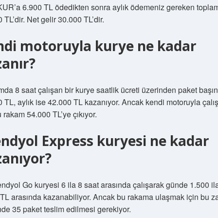
UR’a 6.900 TL ödedikten sonra aylık ödemeniz gereken toplam
 TL’dir. Net gelir 30.000 TL’dir.
ndi motoruyla kurye ne kadar
zanır?
da 8 saat çalışan bir kurye saatlik ücreti üzerinden paket başı
 TL, aylık ise 42.000 TL kazanıyor. Ancak kendi motoruyla çalı
u rakam 54.000 TL’ye çıkıyor.
ndyol Express kuryesi ne kadar
zanıyor?
endyol Go kuryesi 6 ila 8 saat arasında çalışarak günde 1.500 il
 TL arasında kazanabiliyor. Ancak bu rakama ulaşmak için bu 
nde 35 paket teslim edilmesi gerekiyor.