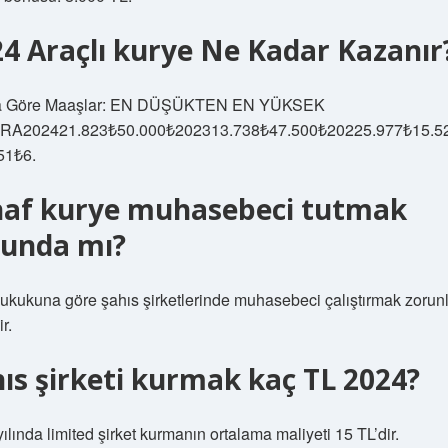
4 Araçlı kurye Ne Kadar Kazanır
ra Göre Maaşlar: EN DÜŞÜKTEN EN YÜKSEK
RA202421.823₺50.000₺202313.738₺47.500₺20225.977₺15.5
51₺6.
naf kurye muhasebeci tutmak
runda mı?
ukukuna göre şahıs şirketlerinde muhasebeci çalıştırmak zorun
r.
ıs şirketi kurmak kaç TL 2024?
ılında limited şirket kurmanın ortalama maliyeti 15 TL’dir.