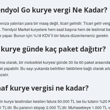
ndyol Go kurye vergi Ne Kadar?
nıza yatırılan para bir maaş değil, ticari gelirdir. Ticari gelir ver
r. Trendyol Market kuryelere hem saat başına hem de teslimat b
yapar. Bunun için %18 KDV’li bir fatura düzenlemeniz gerekir.
 kurye günde kaç paket dağıtır?
ma olarak, bir motosiklet kuryesi günde 30 ila 60 paket arasınd
at yapabilir. Bu sayı yukarıda belirtilen faktörlere bağlı olarak art
zalır.
af kurye vergisi ne kadar?
n kurye tarafından kesilen fatura 50.000 TL ise bu tutarın %20 
 TL’dir. Bu paranın stopajı 2.000 TL’dir. Muhasebeye 1.000 TL 