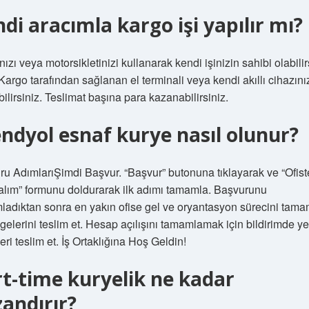
di aracımla kargo işi yapılır mı?
ızı veya motorsikletinizi kullanarak kendi işinizin sahibi olabilir
rgo tarafından sağlanan el terminali veya kendi akıllı cihazını
bilirsiniz. Teslimat başına para kazanabilirsiniz.
ndyol esnaf kurye nasıl olunur?
u AdımlarıŞimdi Başvur. “Başvur” butonuna tıklayarak ve “Ofist
alım” formunu doldurarak ilk adımı tamamla. Başvurunu
adıktan sonra en yakın ofise gel ve oryantasyon sürecini tama
elerini teslim et. Hesap açılışını tamamlamak için bildirimde ye
eri teslim et. İş Ortaklığına Hoş Geldin!
t-time kuryelik ne kadar
andırır?