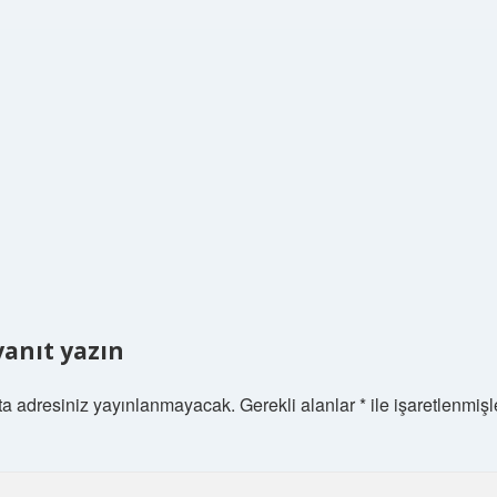
yanıt yazın
ta adresiniz yayınlanmayacak.
Gerekli alanlar
*
ile işaretlenmişl